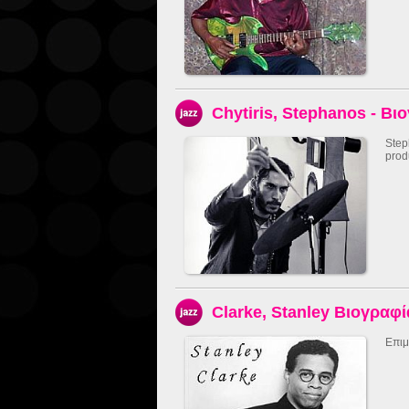
Chytiris, Stephanos - Βι
Step
prod
Clarke, Stanley Βιογραφί
Επιμ