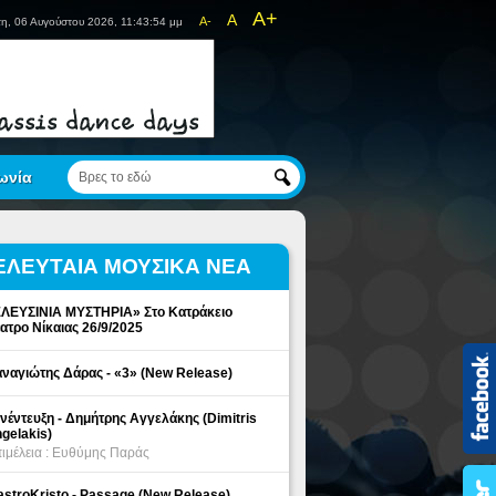
A+
A
A-
η, 06 Αυγούστου 2026, 11:43:55 μμ
ωνία
ΕΛΕΥΤΑΙΑ ΜΟΥΣΙΚΑ ΝΕΑ
ΛΕΥΣΙΝΙΑ ΜΥΣΤΗΡΙΑ» Στο Κατράκειο
ατρο Νίκαιας 26/9/2025
ναγιώτης Δάρας - «3» (New Release)
νέντευξη - Δημήτρης Αγγελάκης (Dimitris
gelakis)
ιμέλεια : Ευθύμης Παράς
stroKristo - Passage (New Release)