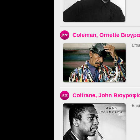
Coleman, Ornette Βιογρ
Επιμ
Coltrane, John Βιογραφί
Επιμ