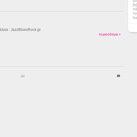
μο
βι
πά
τη
ba
έλεια : JazzBluesRock.gr
περισσότερα >
|
1
|