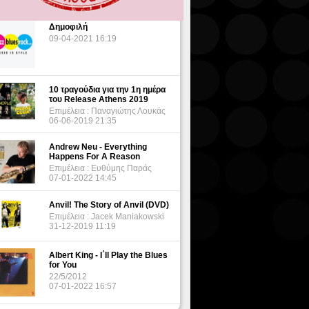
Δημοφιλή
09-04-2021 16:19
10 τραγούδια για την 1η ημέρα
του Release Athens 2019
Επιμέλεια : Παναγιώτης Λουκάς
06-06-2019 21:35
Andrew Neu - Everything
Happens For A Reason
Επιμέλεια : Ευθύμης Παράς
07-01-2022 14:45
Anvil! The Story of Anvil (DVD)
Επιμέλεια : Jacek Maniakowski
31-12-2019 11:19
Albert King - I΄ll Play the Blues
for You
22/5/2012
07-01-2022 16:57