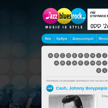
Νέα
Άρθρα
Διαγωνισμοί
Μουσ
A
B
C
D
E
F
G
H
I
J
Α
Β
Γ
Δ
Ε
Ζ
Η
Θ
Ι
0
1
Καλλιτέχνες και βιογραφικά καλλιτεχνών από την jazz blu
Cash, Johnny Βιογραφία
Επιμ