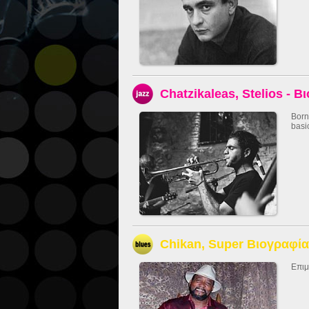
Chatzikaleas, Stelios - Β
Born
basi
Chikan, Super Βιογραφία
Επιμ