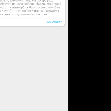
υσικής ενώ ήταν επίσης και συγγραφέας
βλίων για αρμονία κιθάρας, είχε δουλέψει πολύ
νω στην επτάχορδη κιθάρα η οποία του έδινε
ν δυνατότητα να εισάγει διάφορες εξελιγμένες
ss lines στους αυτοσχεδιασμούς του.
περισσότερα >