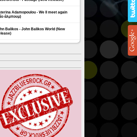
terina Adamopoulou - We ll meet again
έο άλμπουμ)
hn Balikos - John Balikos World (New
lease)
ΗΜΟΦΙΛΗ ΘΕΜΑΤΑ