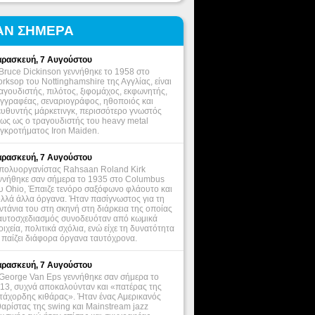
ΑΝ ΣΗΜΕΡΑ
ρασκευή, 7 Αυγούστου
Bruce Dickinson γεννήθηκε το 1958 στο
rksop του Nottinghamshire της Αγγλίας, είναι
αγουδιστής, πιλότος, ξιφομάχος, εκφωνητής,
γγραφέας, σεναριογράφος, ηθοποιός και
ευθυντής μάρκετινγκ, περισσότερο γνωστός
ως ως ο τραγουδιστής του heavy metal
γκροτήματος Iron Maiden.
ρασκευή, 7 Αυγούστου
πολυοργανίστας Rahsaan Roland Kirk
ννήθηκε σαν σήμερα το 1935 στο Columbus
υ Ohio, Έπαιζε τενόρο σαξόφωνο φλάουτο και
λλά άλλα όργανα. Ήταν πασίγνωστος για τη
ντάνια του στη σκηνή στη διάρκεια της οποίας
αυτοσχεδιασμός συνοδευόταν από κωμικά
οιχεία, πολιτικά σχόλια, ενώ είχε τη δυνατότητα
 παίζει διάφορα όργανα ταυτόχρονα.
ρασκευή, 7 Αυγούστου
George Van Eps γεννήθηκε σαν σήμερα το
13, συχνά αποκαλούνταν και «πατέρας της
τάχορδης κιθάρας». Ήταν ένας Αμερικανός
θαρίστας της swing και Mainstream jazz