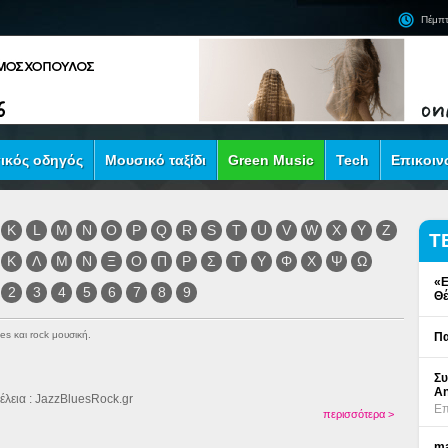
Πέμπτ
ικός οδηγός
Μουσικό ταξίδι
Green Music
Tech
Επικοιν
K
L
M
N
O
P
Q
R
S
T
U
V
W
X
Y
Z
Τ
Κ
Λ
Μ
Ν
Ξ
Ο
Π
Ρ
Σ
Τ
Υ
Φ
Χ
Ψ
Ω
«Ε
2
3
4
5
6
7
8
9
Θέ
es και rock μουσική.
Πα
Συ
An
έλεια : JazzBluesRock.gr
Επ
περισσότερα >
ma