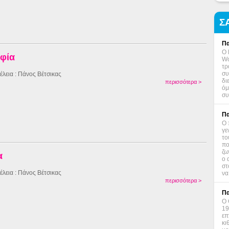
Σ
Πα
Ο 
αφία
Wo
τρ
συ
έλεια : Πάνος Βέτσικας
δι
περισσότερα >
όμ
συ
Πα
Ο 
γε
το
πο
ζω
α
ο 
στ
έλεια : Πάνος Βέτσικας
να
περισσότερα >
Πα
Ο 
19
επ
κι