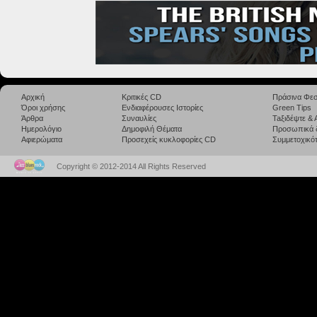
Αρχική
Κριτικές CD
Πράσινα Φεσ
Όροι χρήσης
Ενδιαφέρουσες Ιστορίες
Green Tips
Άρθρα
Συναυλίες
Taξιδέψτε &
Ημερολόγιο
Δημοφιλή Θέματα
Προσωπικά 
Αφιερώματα
Προσεχείς κυκλοφορίες CD
Συμμετοχικότ
Copyright © 2012-2014 All Rights Reserved