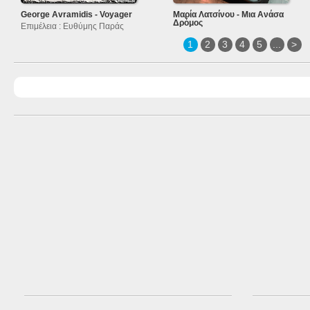
George Avramidis - Voyager
Μαρία Λατσίνου - Μια Ανάσα
Δρόμος
Επιμέλεια : Ευθύμης Παράς
1
2
3
4
5
...
>