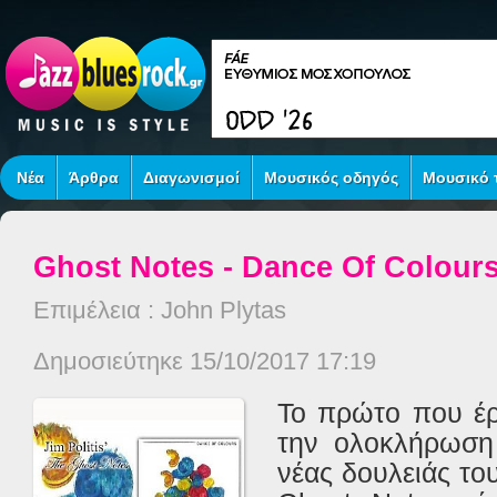
Νέα
Άρθρα
Διαγωνισμοί
Μουσικός οδηγός
Μουσικό τ
Ghost Notes - Dance Of Colour
Επιμέλεια : John Plytas
Δημοσιεύτηκε 15/10/2017 17:19
Το πρώτο που έρ
την ολοκλήρωση
νέας δουλειάς του