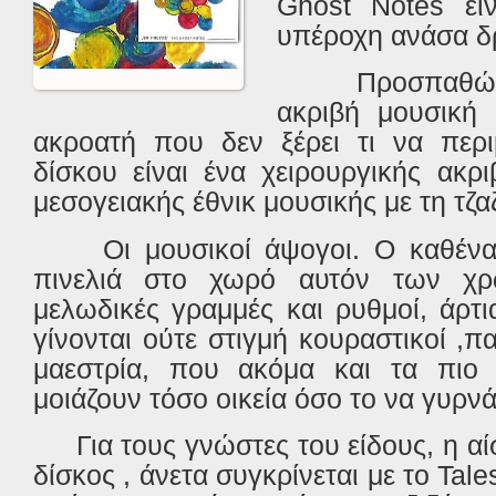
Ghost Notes είν
υπέροχη ανάσα δ
Προσπαθώ
ακριβή μουσική 
ακροατή που δεν ξέρει τι να περι
δίσκου είναι ένα χειρουργικής ακρ
μεσογειακής έθνικ μουσικής με τη τζα
Οι μουσικοί άψογοι. Ο καθένα
πινελιά στο χωρό αυτόν των χρω
μελωδικές γραμμές και ρυθμοί, άρτι
γίνονται ούτε στιγμή κουραστικοί ,π
μαεστρία, που ακόμα και τα πιο 
μοιάζουν τόσο οικεία όσο το να γυρνά
Για τους γνώστες του είδους, η α
δίσκος , άνετα συγκρίνεται με το Tales