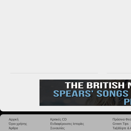
Αρχική
Κριτικές CD
Πράσινα Φεσ
Όροι χρήσης
Ενδιαφέρουσες Ιστορίες
Green Tips
Άρθρα
Συναυλίες
Taξιδέψτε &