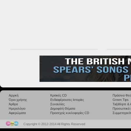
Αρχική
Κριτικές CD
Πράσινα Φεσ
Όροι χρήσης
Ενδιαφέρουσες Ιστορίες
Green Tips
Άρθρα
Συναυλίες
Taξιδέψτε &
Ημερολόγιο
Δημοφιλή Θέματα
Προσωπικά 
Αφιερώματα
Προσεχείς κυκλοφορίες CD
Συμμετοχικότ
Copyright © 2012-2014 All Rights Reserved