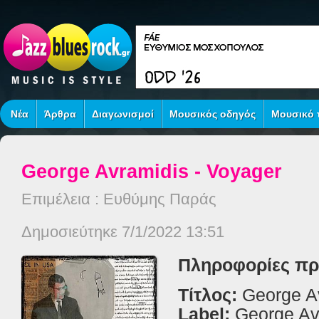
Νέα
Άρθρα
Διαγωνισμοί
Μουσικός οδηγός
Μουσικό τ
George Avramidis - Voyager
Επιμέλεια : Ευθύμης Παράς
Δημοσιεύτηκε 7/1/2022 13:51
Πληροφορίες πρ
Τίτλος:
George A
Label:
George Av