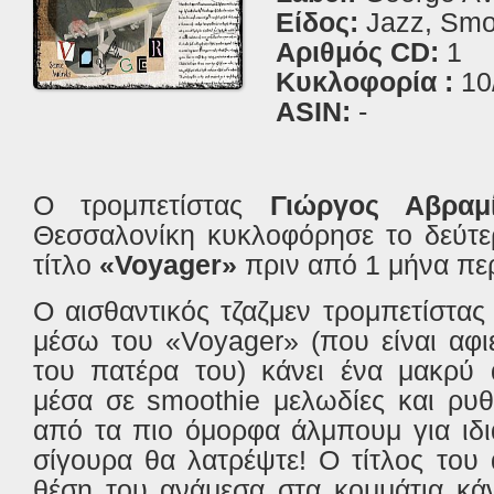
Είδος:
Jazz, Smo
Αριθμός CD:
1
Κυκλοφορία :
10
ASIN:
-
Ο τρομπετίστας
Γιώργος Αβρα
Θεσσαλονίκη κυκλοφόρησε το δεύτε
τίτλο
«Voyager»
πριν από 1 μήνα πε
Ο αισθαντικός τζαζμεν τρομπετίστα
μέσω του «Voyager» (που είναι αφ
του πατέρα του) κάνει ένα μακρύ 
μέσα σε
smoothie
μελωδίες και ρυθ
από τα πιο όμορφα άλμπουμ για ιδι
σίγουρα θα λατρέψτε! Ο τίτλος του
θέση του ανάμεσα στα κομμάτια κά