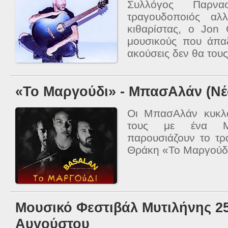
Συλλόγος Παρνασ
τραγουδοποιός αλ
κιθαρίστας, ο Jon
μουσικούς που άπαξ
ακούσεις δεν θα τους
«Το Μαργούδι» - ΜπασΑλάν (Νέο
Οι ΜπασΑλάν κυκλ
τους με ένα Μο
παρουσιάζουν το τρ
Θράκη «Το Μαργούδ
Μουσικό Φεστιβάλ Μυτιλήνης 25
Αυγούστου