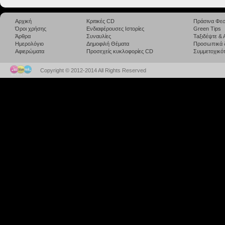
Αρχική
Κριτικές CD
Πράσινα Φεσ
Όροι χρήσης
Ενδιαφέρουσες Ιστορίες
Green Tips
Άρθρα
Συναυλίες
Taξιδέψτε &
Ημερολόγιο
Δημοφιλή Θέματα
Προσωπικά 
Αφιερώματα
Προσεχείς κυκλοφορίες CD
Συμμετοχικότ
Copyright © 2012-2014 All Rights Reserved