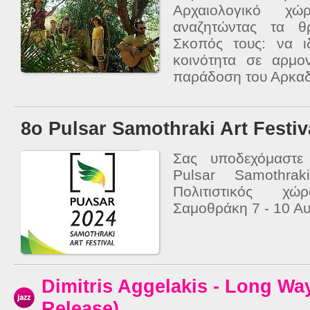
Αρχαιολογικό χώ
αναζητώντας τα θ
Σκοπός τους: να ι
κοινότητα σε αρμο
παράδοση του Αρκαδι
8ο Pulsar Samothraki Art Festiv
Σας υποδεχόμαστε
Pulsar Samothrak
Πολιτιστικός χώ
Σαμοθράκη 7 - 10 Α
Dimitris Aggelakis - Long W
Release)