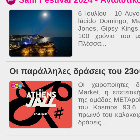
6 Ιουλίου - 10 Αυγ
lácido Domingo, M
Jones, Gipsy Kings
100 χρόνια του μ
Πλέσσα...
Οι παράλληλες δράσεις του 23o
Οι χειροποίητες 
Market, η επετεια
της ομάδας METApoli
του Kosmos 93.6 
πρωινό του καλοκαι
δράσεις...