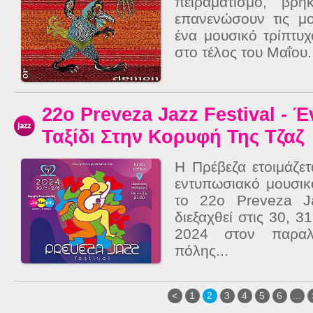
πειραματισμό, βρ
επανενώσουν τις μ
ένα μουσικό τρίπτυ
στο τέλος του Μαΐου.
22ο Preveza Jazz Festival - 
Ταξίδι Στην Κορυφή Της Τζαζ
Η Πρέβεζα ετοιμάζετ
εντυπωσιακό μουσικ
το 22ο Preveza J
διεξαχθεί στις 30, 3
2024 στον παραλ
πόλης...
<
1
2
3
4
5
6
...