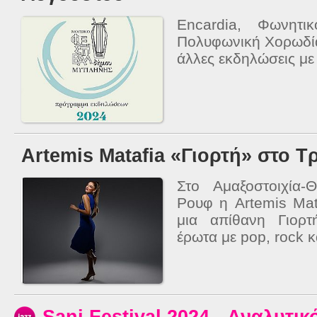
Encardia, Φωνητι
Πολυφωνική Χορωδία
άλλες εκδηλώσεις με
Artemis Matafia «Γιορτή» στο Τ
Στο Αμαξοστοιχία
Ρουφ η Artemis Mat
μια απίθανη Γιορτ
έρωτα με pop, rock κα
Sani Festival 2024 - Αναλυτ