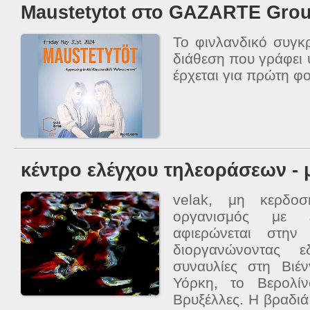
Maustetytot στο GAZARTE Grou
Το φινλανδικό συγκ
διάθεση που γράφει
έρχεται για πρώτη φ
κέντρο ελέγχου τηλεοράσεων - 
velak, μη κερδοσκ
οργανισμός με 
αφιερώνεται στην 
διοργανώνοντας 
συναυλίες στη Βιέ
Υόρκη, το Βερολίν
Βρυξέλλες. Η βραδιά