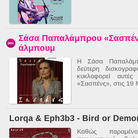
Σάσα Παπαλάμπρου «Σασπέν
άλμπουμ
Η Σάσα Παπαλάμπρ
δεύτερη δισκογρα
κυκλοφορεί αυτές
«Σασπένς», στις 19 Μ
Lorqa & Eph3b3 - Bird or Demo
Καθώς παραμένο