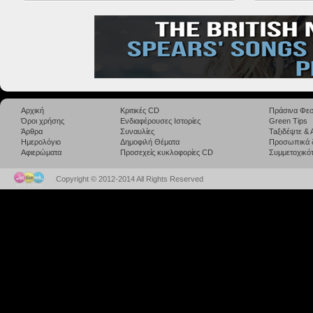
Αρχική
Κριτικές CD
Πράσινα Φεσ
Όροι χρήσης
Ενδιαφέρουσες Ιστορίες
Green Tips
Άρθρα
Συναυλίες
Taξιδέψτε &
Ημερολόγιο
Δημοφιλή Θέματα
Προσωπικά 
Αφιερώματα
Προσεχείς κυκλοφορίες CD
Συμμετοχικότ
Copyright © 2012-2014 All Rights Reserved