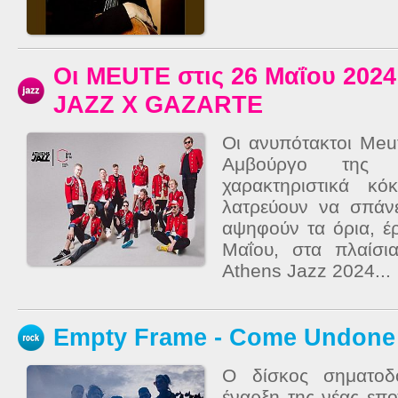
Οι MEUTE στις 26 Μαΐου 202
JAZZ X GAZARTE
Οι ανυπότακτοι Meu
Αμβούργο της 
χαρακτηριστικά κ
λατρεύουν να σπάν
αψηφούν τα όρια, έ
Μαΐου, στα πλαίσι
Athens Jazz 2024...
Empty Frame - Come Undone 
Ο δίσκος σηματοδ
έναρξη της νέας επο