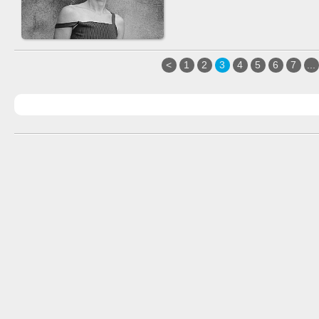
<
1
2
3
4
5
6
7
...