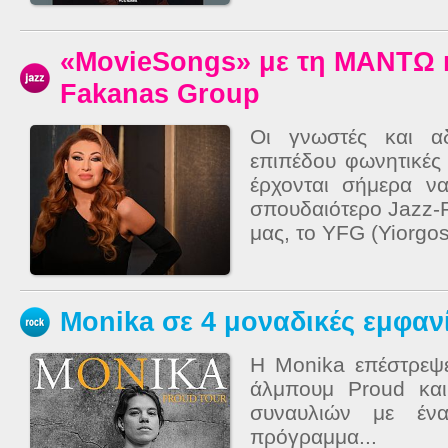
«MovieSongs» με τη ΜΑΝΤΩ κ
Fakanas Group
Οι γνωστές και α
επιπέδου φωνητικές
έρχονται σήμερα ν
σπουδαιότερο Jazz-
μας, το YFG (Yiorgo
Monika σε 4 μοναδικές εμφαν
H Monika επέστρεψ
άλμπουμ Proud και
συναυλιών με έν
πρόγραμμα...