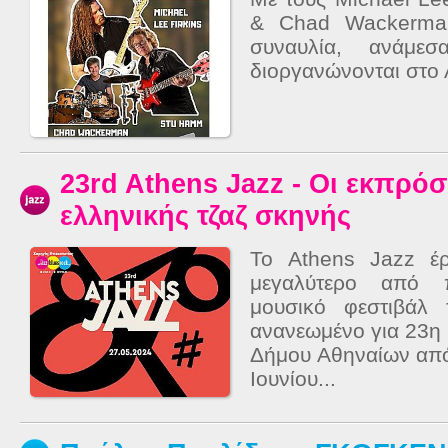
& Chad Wackerman
συναυλία, ανάμε
διοργανώνονται στο 
23rd Athens Jazz - Οι εκπρό
ελληνικής τζαζ σκηνής
Το Athens Jazz έρχ
μεγαλύτερο από 
μουσικό φεστιβάλ 
ανανεωμένο για 23η
Δήμου Αθηναίων από 
Ιουνίου...