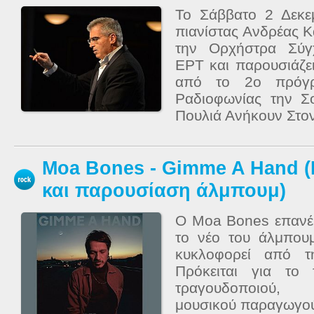
Το Σάββατο 2 Δεκε
πιανίστας Ανδρέας 
την Ορχήστρα Σύγ
ΕΡΤ και παρουσιάζε
από το 2ο πρόγρ
Ραδιοφωνίας την Σ
Πουλιά Ανήκουν Στον
Moa Bones - Gimme A Hand (
και παρουσίαση άλμπουμ)
Ο Moa Bones επανέρ
το νέο του άλμπο
κυκλοφορεί από τ
Πρόκειται για το
τραγουδοποιού, 
μουσικού παραγωγού 