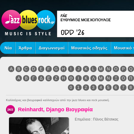
Νέα
Άρθρα
Διαγωνισμοί
Μουσικός οδηγός
Μουσικό τ
A
B
C
D
E
F
G
H
I
J
K
L
M
N
O
P
Q
Α
Β
Γ
Δ
Ε
Ζ
Η
Θ
Ι
Κ
Λ
Μ
Ν
Ξ
Ο
Π
0
1
2
3
4
5
6
7
8
Καλλιτέχνες και βιογραφικά καλλιτεχνών από την jazz blues και rock μουσική.
Reinhardt, Django Βιογραφία
Επιμέλεια : Πάνος Βέτσικας