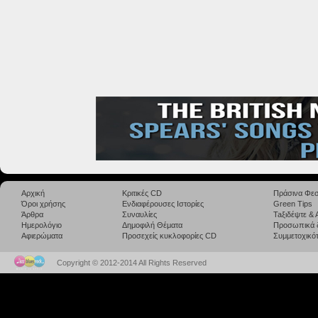
Αρχική
Κριτικές CD
Πράσινα Φεσ
Όροι χρήσης
Ενδιαφέρουσες Ιστορίες
Green Tips
Άρθρα
Συναυλίες
Taξιδέψτε &
Ημερολόγιο
Δημοφιλή Θέματα
Προσωπικά 
Αφιερώματα
Προσεχείς κυκλοφορίες CD
Συμμετοχικότ
Copyright © 2012-2014 All Rights Reserved