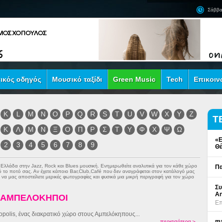
Σάββα
ικός οδηγός
Μουσικό ταξίδι
Green Music
Tech
Επικοιν
K
L
M
N
O
P
Q
R
S
T
U
V
W
X
Y
Z
Τ
Κ
Λ
Μ
Ν
Ξ
Ο
Π
Ρ
Σ
Τ
Υ
Φ
Χ
Ψ
Ω
«Ε
2
3
4
5
6
7
8
9
Θέ
ν Ελλάδα στην
Jazz
,
Rock
και
Blues
μουσική. Ενημερωθείτε αναλυτικά για τον κάθε χώρο
Πα
πό το ποτό σας. Αν έχετε κάποιο Bar,Club,Café που δεν αναγράφεται στον κατάλογό μας
να μας αποστείλετε μερικές φωτογραφίες και φυσικά μια μικρή περιγραφή για τον χώρο
Συ
An
- ΑΜΠΕΛΟΚΗΠΟΙ
Επ
opolis, ένας διακρατικό χώρο στους Αμπελόκηπους...
ma
περισσότερα >