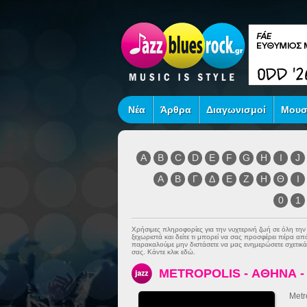
Νέα
Άρθρα
Διαγωνισμοί
Μουσ
A
B
C
D
E
F
G
H
I
J
Α
Β
Γ
Δ
Ε
Ζ
Η
Θ
Ι
0
1
Χρήσιμες πληροφορίες για την νυχτερινή ζωή σε όλη τη
ξεχωριστά και δείτε τι μπορεί να σας προσφέρει πέρα α
παρακαλούμε μην διστάσετε να μας ενημερώσετε σχετικά 
σας. Κάντε κλικ εδώ.
METROPOLIS - ΑΘΗΝΑ 
Metr