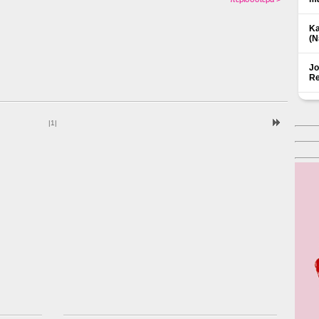
Ka
(Ν
Jo
Re
|
1
|
Δ