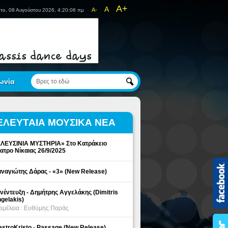
A+
A
A-
το, 08 Αυγούστου 2026, 4:20:06 πμ
ωνία
ΕΛΕΥΤΑΙΑ ΜΟΥΣΙΚΑ ΝΕΑ
ΛΕΥΣΙΝΙΑ ΜΥΣΤΗΡΙΑ» Στο Κατράκειο
ατρο Νίκαιας 26/9/2025
ναγιώτης Δάρας - «3» (New Release)
νέντευξη - Δημήτρης Αγγελάκης (Dimitris
gelakis)
ιμέλεια : Ευθύμης Παράς
stroKristo - Passage (New Release)