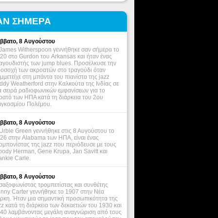
ΑΝ ΣΗΜΕΡΑ
ββατο, 8 Αυγούστου
James Witherspoon γεννήθηκε σαν σήμερα το
20 στο Gurdon του Arkansas και ήταν ένας
αγουδιστής των jump blues. Προσέλκυσε την
οσοχή των ακροατών στο τραγούδι όταν
μμετείχε στη μπάντα του πιανίστα της jazz
ddy Weatherford στην Καλκούτα της Ινδίας σε
α σειρά ραδιοφωνικών εμφανίσεων για το
ρατό των ΗΠΑ κατά τη διάρκεια του 2ου
γκοσμίου Πολέμου.
ββατο, 8 Αυγούστου
Urbie Green γεννήθηκε στις 8 Αυγούστου το
26 στην Alabama των ΗΠΑ, είναι ένας
ομπονίστας της jazz που περιόδευσε με τους
ody Herman, Gene Krupa, Jan Savitt και
ankie Carle.
ββατο, 8 Αυγούστου
σαξοφωνίστας τρομπετίστας και συνθέτης
nny Carter γεννήθηκε το 1907 στην Νέα
ρκη. Ήταν μια σημαντική προσωπικότητα της
zz κατά τη διάρκεια των δεκαετιών του 1930 και
40 λαμβάνοντας μεγάλη αναγνώριση από τους