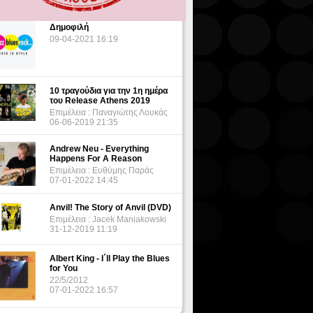
Δημοφιλή
09-04-2021 16:19
10 τραγούδια για την 1η ημέρα
του Release Athens 2019
Επιμέλεια : Παναγιώτης Λουκάς
06-06-2019 21:35
Andrew Neu - Everything
Happens For A Reason
Επιμέλεια : Ευθύμης Παράς
07-01-2022 14:45
Anvil! The Story of Anvil (DVD)
Επιμέλεια : Jacek Maniakowski
31-12-2019 11:19
Albert King - I΄ll Play the Blues
for You
22/5/2012
07-01-2022 16:57