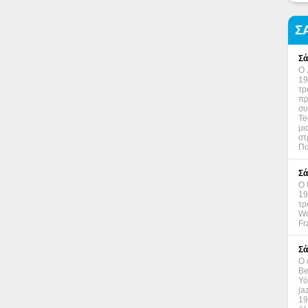
Σ
Σά
Ο 
19
τρ
πρ
συ
Te
μι
στ
Πα
Σά
Ο 
19
τρ
Wo
Fr
Σά
Ο 
Be
Υό
ja
19