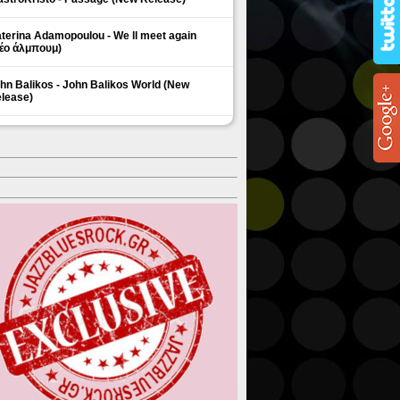
terina Adamopoulou - We ll meet again
έο άλμπουμ)
hn Balikos - John Balikos World (New
lease)
ΗΜΟΦΙΛΗ ΘΕΜΑΤΑ