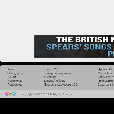
Αρχική
Κριτικές CD
Πράσινα Φεσ
Όροι χρήσης
Ενδιαφέρουσες Ιστορίες
Green Tips
Άρθρα
Συναυλίες
Taξιδέψτε &
Ημερολόγιο
Δημοφιλή Θέματα
Προσωπικά 
Αφιερώματα
Προσεχείς κυκλοφορίες CD
Συμμετοχικότ
Copyright © 2012-2014 All Rights Reserved