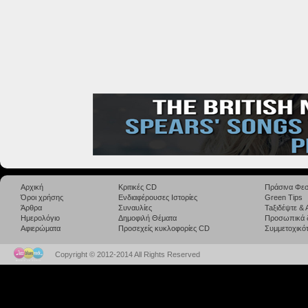
Αρχική
Κριτικές CD
Πράσινα Φεσ
Όροι χρήσης
Ενδιαφέρουσες Ιστορίες
Green Tips
Άρθρα
Συναυλίες
Taξιδέψτε &
Ημερολόγιο
Δημοφιλή Θέματα
Προσωπικά 
Αφιερώματα
Προσεχείς κυκλοφορίες CD
Συμμετοχικότ
Copyright © 2012-2014 All Rights Reserved