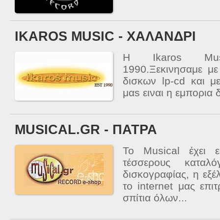
IKAROS MUSIC - ΧΑΛΑΝΔΡΙ
Η Ikaros Mus
1990.Ξεκινησαμε μ
δισκων lp-cd και μ
μαs ειναι η εμπορια 
MUSICAL.GR - ΠΑΤΡΑ
Το Musical έχει 
τέσσερους καταλό
δισκογραφίας, η εξέλ
το internet μας επι
σπίτια όλων...