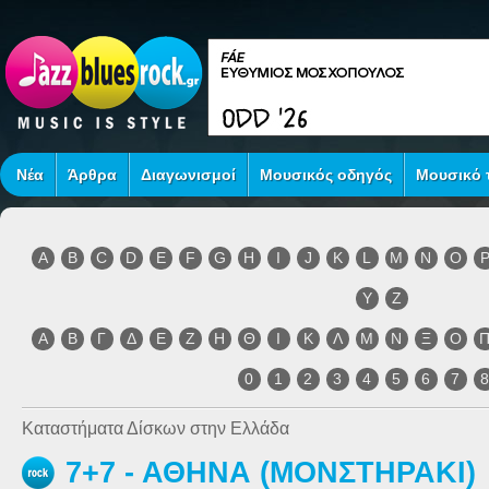
Νέα
Άρθρα
Διαγωνισμοί
Μουσικός οδηγός
Μουσικό τ
A
B
C
D
E
F
G
H
I
J
K
L
M
N
O
Y
Z
Α
Β
Γ
Δ
Ε
Ζ
Η
Θ
Ι
Κ
Λ
Μ
Ν
Ξ
Ο
0
1
2
3
4
5
6
7
Καταστήματα Δίσκων στην Ελλάδα
7+7 - ΑΘΗΝΑ (ΜΟΝΣΤΗΡΑΚΙ)