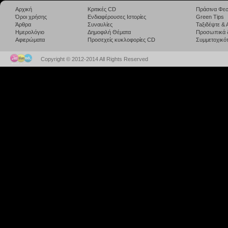
Αρχική
Κριτικές CD
Πράσινα Φεσ
Όροι χρήσης
Ενδιαφέρουσες Ιστορίες
Green Tips
Άρθρα
Συναυλίες
Taξιδέψτε &
Ημερολόγιο
Δημοφιλή Θέματα
Προσωπικά 
Αφιερώματα
Προσεχείς κυκλοφορίες CD
Συμμετοχικότ
Copyright © 2012-2014 All Rights Reserved