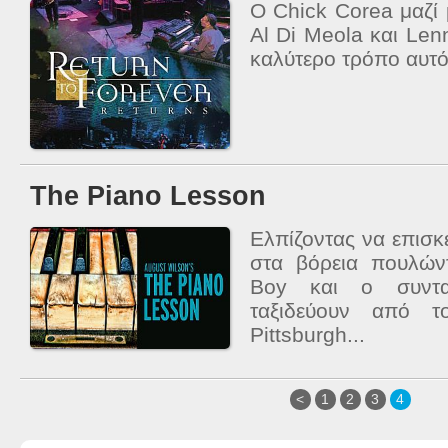
Ο Chick Corea μαζί 
Al Di Meola και Len
καλύτερο τρόπο αυτό
The Piano Lesson
Ελπίζοντας να επισκε
στα βόρεια πουλών
Boy και ο συντα
ταξιδεύουν από τ
Pittsburgh...
<
1
2
3
4