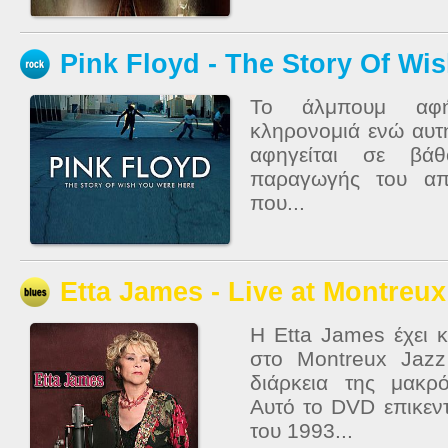
Pink Floyd - The Story Of Wi
Το άλμπουμ αφήν
κληρονομιά ενώ αυτή
αφηγείται σε βάθ
παραγωγής του απ
που...
Etta James - Live at Montreu
Η Etta James έχει κ
στο Montreux Jazz
διάρκεια της μακρ
Αυτό το DVD επικεν
του 1993...