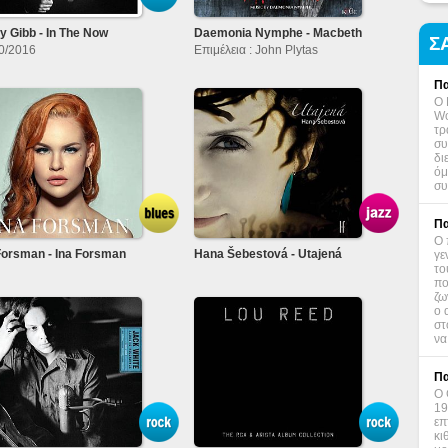
y Gibb - In The Now
Daemonia Nymphe - Macbeth
Σ
0/2016
Επιμέλεια : John Plytas
Πα
Ο 
Wo
τρ
συ
δι
όμ
συ
Πα
Ο 
γε
Forsman - Ina Forsman
Hana Šebestová - Utajená
το
πο
ζω
ο 
στ
να
Πα
Ο 
19
επ
κι