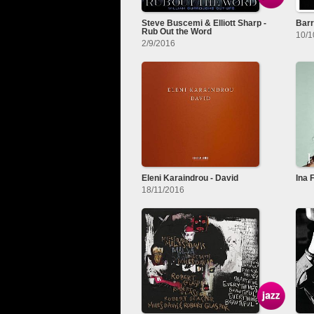
Steve Buscemi & Elliott Sharp -
Barr
Rub Out the Word
10/1
2/9/2016
Eleni Karaindrou - David
Ina 
18/11/2016