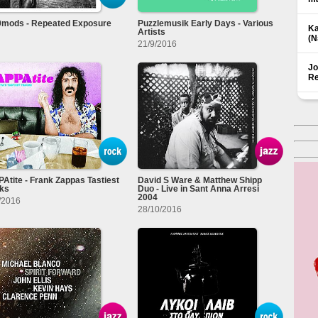
0mods - Repeated Exposure
Puzzlemusik Early Days - Various
Ka
Artists
(Ν
21/9/2016
Jo
Re
Atite - Frank Zappas Tastiest
David S Ware & Matthew Shipp
ks
Duo - Live in Sant Anna Arresi
2004
/2016
28/10/2016
Δ