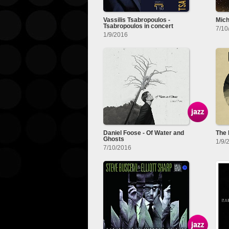
Vassilis Tsabropoulos -
Mich
Tsabropoulos in concert
7/10
1/9/2016
Daniel Foose - Of Water and
The 
Ghosts
1/9/
7/10/2016