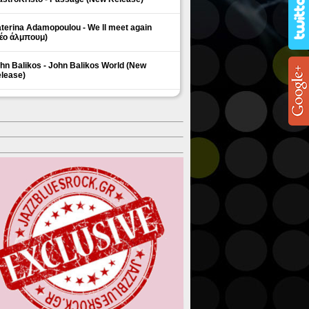
terina Adamopoulou - We ll meet again
έο άλμπουμ)
hn Balikos - John Balikos World (New
lease)
ΗΜΟΦΙΛΗ ΘΕΜΑΤΑ