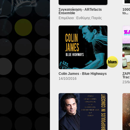
Συγκατοίκηση - ARTefacts
100
Ensemble
to...
Επιμέλεια : Ευθύμης Παράς
Colin James - Blue Highways
ZAPP
Trac
14/10/2016
23/9