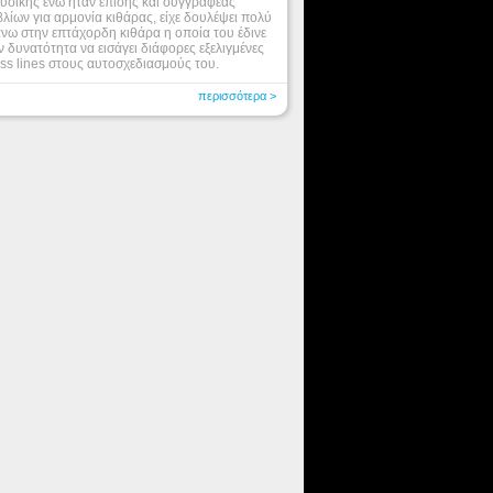
υσικής ενώ ήταν επίσης και συγγραφέας
βλίων για αρμονία κιθάρας, είχε δουλέψει πολύ
νω στην επτάχορδη κιθάρα η οποία του έδινε
ν δυνατότητα να εισάγει διάφορες εξελιγμένες
ss lines στους αυτοσχεδιασμούς του.
περισσότερα >