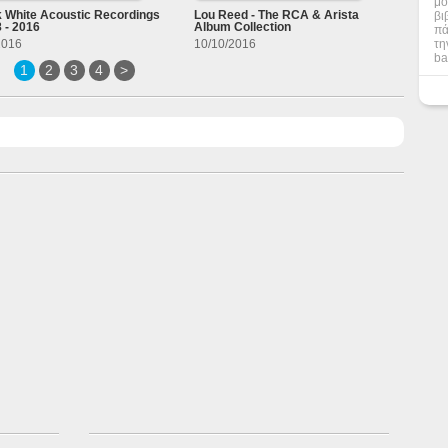
μο
βι
 White Acoustic Recordings
Lou Reed - The RCA & Arista
 - 2016
Album Collection
πά
τη
2016
10/10/2016
ba
1
2
3
4
>