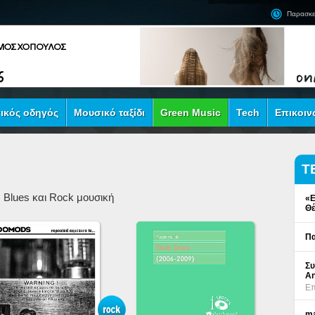
Παρασκε
ικός οδηγός
Μουσικό ταξίδι
Green Music
Tech
Επικοιν
Τ
 Blues και Rock μουσική
«Ε
Θέ
Πα
Συ
An
Επ
ma