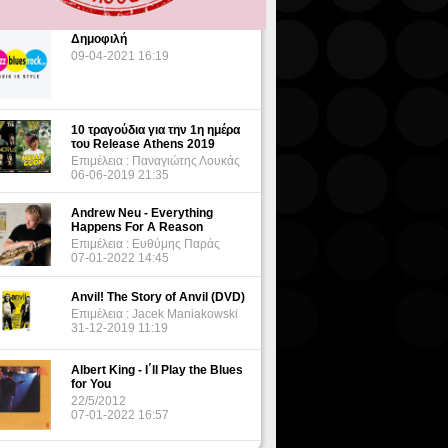
Δημοφιλή
09-04-2021 16:19
10 τραγούδια για την 1η ημέρα
του Release Athens 2019
Επιμέλεια : Παναγιώτης Λουκάς
06-06-2019 21:35
Andrew Neu - Everything
Happens For A Reason
Επιμέλεια : Ευθύμης Παράς
07-01-2022 14:45
Anvil! The Story of Anvil (DVD)
Επιμέλεια : Jacek Maniakowski
31-12-2019 11:19
Albert King - I΄ll Play the Blues
for You
22/5/2012
07-01-2022 16:57