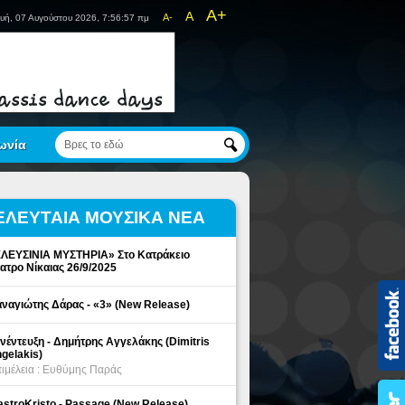
A+
A
A-
υή, 07 Αυγούστου 2026, 7:56:58 πμ
ωνία
ΕΛΕΥΤΑΙΑ ΜΟΥΣΙΚΑ ΝΕΑ
ΛΕΥΣΙΝΙΑ ΜΥΣΤΗΡΙΑ» Στο Κατράκειο
ατρο Νίκαιας 26/9/2025
ναγιώτης Δάρας - «3» (New Release)
νέντευξη - Δημήτρης Αγγελάκης (Dimitris
gelakis)
ιμέλεια : Ευθύμης Παράς
stroKristo - Passage (New Release)