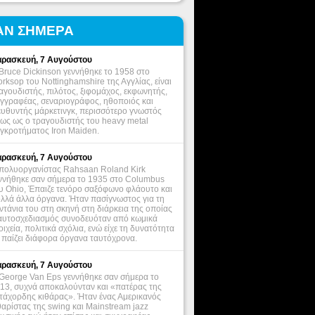
ΑΝ ΣΗΜΕΡΑ
ρασκευή, 7 Αυγούστου
Bruce Dickinson γεννήθηκε το 1958 στο
rksop του Nottinghamshire της Αγγλίας, είναι
αγουδιστής, πιλότος, ξιφομάχος, εκφωνητής,
γγραφέας, σεναριογράφος, ηθοποιός και
ευθυντής μάρκετινγκ, περισσότερο γνωστός
ως ως ο τραγουδιστής του heavy metal
γκροτήματος Iron Maiden.
ρασκευή, 7 Αυγούστου
πολυοργανίστας Rahsaan Roland Kirk
ννήθηκε σαν σήμερα το 1935 στο Columbus
υ Ohio, Έπαιζε τενόρο σαξόφωνο φλάουτο και
λλά άλλα όργανα. Ήταν πασίγνωστος για τη
ντάνια του στη σκηνή στη διάρκεια της οποίας
αυτοσχεδιασμός συνοδευόταν από κωμικά
οιχεία, πολιτικά σχόλια, ενώ είχε τη δυνατότητα
 παίζει διάφορα όργανα ταυτόχρονα.
ρασκευή, 7 Αυγούστου
George Van Eps γεννήθηκε σαν σήμερα το
13, συχνά αποκαλούνταν και «πατέρας της
τάχορδης κιθάρας». Ήταν ένας Αμερικανός
θαρίστας της swing και Mainstream jazz