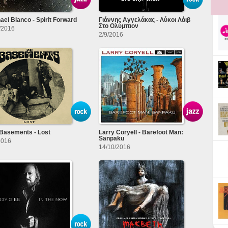
ael Blanco - Spirit Forward
Γιάννης Αγγελάκας - Λύκοι Λάιβ
Στο Ολύμπιον
/2016
2/9/2016
Basements - Lost
Larry Coryell - Barefoot Man:
Sanpaku
2016
14/10/2016