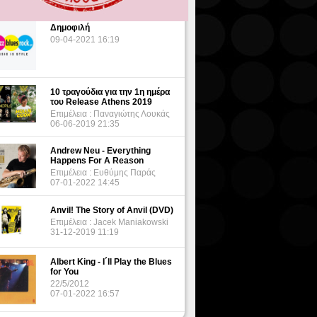
Δημοφιλή
09-04-2021 16:19
10 τραγούδια για την 1η ημέρα
του Release Athens 2019
Επιμέλεια : Παναγιώτης Λουκάς
06-06-2019 21:35
Andrew Neu - Everything
Happens For A Reason
Επιμέλεια : Ευθύμης Παράς
07-01-2022 14:45
Anvil! The Story of Anvil (DVD)
Επιμέλεια : Jacek Maniakowski
31-12-2019 11:19
Albert King - I΄ll Play the Blues
for You
22/5/2012
07-01-2022 16:57