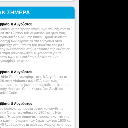
ΑΝ ΣΗΜΕΡΑ
ββατο, 8 Αυγούστου
James Witherspoon γεννήθηκε σαν σήμερα το
20 στο Gurdon του Arkansas και ήταν ένας
αγουδιστής των jump blues. Προσέλκυσε την
οσοχή των ακροατών στο τραγούδι όταν
μμετείχε στη μπάντα του πιανίστα της jazz
ddy Weatherford στην Καλκούτα της Ινδίας σε
α σειρά ραδιοφωνικών εμφανίσεων για το
ρατό των ΗΠΑ κατά τη διάρκεια του 2ου
γκοσμίου Πολέμου.
ββατο, 8 Αυγούστου
Urbie Green γεννήθηκε στις 8 Αυγούστου το
26 στην Alabama των ΗΠΑ, είναι ένας
ομπονίστας της jazz που περιόδευσε με τους
ody Herman, Gene Krupa, Jan Savitt και
ankie Carle.
ββατο, 8 Αυγούστου
σαξοφωνίστας τρομπετίστας και συνθέτης
nny Carter γεννήθηκε το 1907 στην Νέα
ρκη. Ήταν μια σημαντική προσωπικότητα της
zz κατά τη διάρκεια των δεκαετιών του 1930 και
40 λαμβάνοντας μεγάλη αναγνώριση από τους