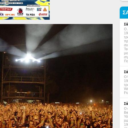
Σ
Σά
Ο 
19
τρ
πρ
συ
Te
μι
στ
Πα
Σά
Ο 
19
τρ
Wo
Fr
Σά
Ο 
Be
Υό
ja
19