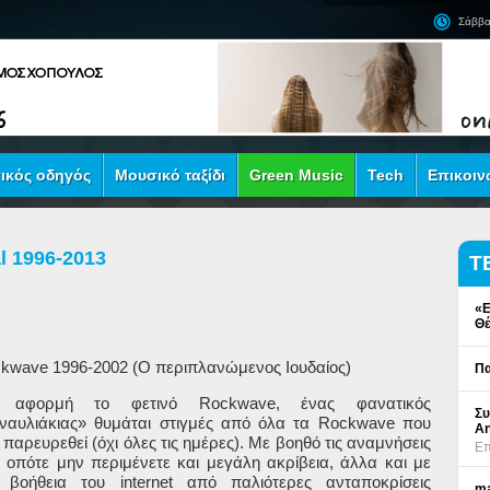
Σάββα
ικός οδηγός
Μουσικό ταξίδι
Green Music
Tech
Επικοιν
l 1996-2013
Τ
«Ε
Θέ
ckwave
1996-2002 (Ο περιπλανώμενος Ιουδαίος)
Πα
 αφορμή το φετινό
Rockwave
, ένας φανατικός
Συ
ναυλιάκιας» θυμάται στιγμές από όλα τα
Rockwave
που
An
ι παρευρεθεί (όχι όλες τις ημέρες). Με βοηθό τις αναμνήσεις
Επ
, οπότε μην περιμένετε και μεγάλη ακρίβεια, άλλα και με
ν βοήθεια του
internet
από παλιότερες ανταποκρίσεις
ma