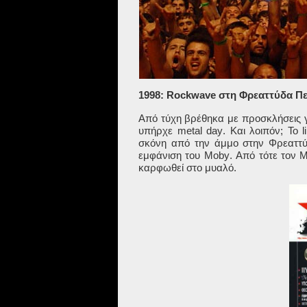
1998: Rockwave στη Φρεαττύδα Πε
Από τύχη βρέθηκα με προσκλήσεις γ
υπήρχε
metal
day
. Και λοιπόν; Το
l
σκόνη από την άμμο στην Φρεαττύδ
εμφάνιση του
Moby
. Από τότε τον
M
καρφωθεί στο μυαλό.