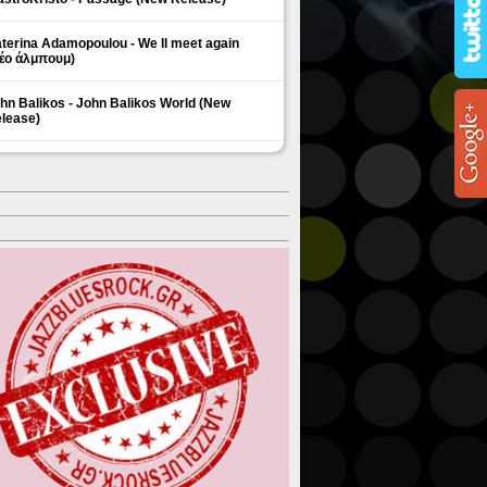
terina Adamopoulou - We ll meet again
έο άλμπουμ)
hn Balikos - John Balikos World (New
lease)
ΗΜΟΦΙΛΗ ΘΕΜΑΤΑ