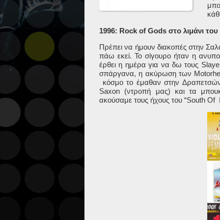
μπο
κάθ
1996: Rock of Gods στο λιμάνι του
Πρέπει να ήμουν διακοπές στην Σα
πάω εκεί. Το σίγουρο ήταν η ανυπ
έρθει η ημέρα για να δω τους
Slaye
σπάργανα, η ακύρωση των
Motorh
κόσμο το έμαθαν στην Δραπετσώνα
Saxon
(ντροπή μας) και τα μπο
ακούσαμε τους ήχους του “
South
Of