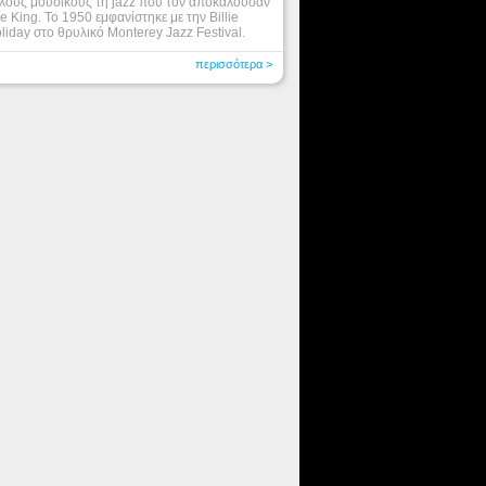
λους μουσικούς τη jazz που τον αποκαλούσαν
e King. Το 1950 εμφανίστηκε με την Billie
liday στο θρυλικό Monterey Jazz Festival.
περισσότερα >