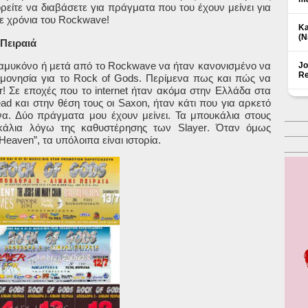
ρείτε να διαβάσετε για πράγματα που του έχουν μείνει για
ε χρόνια του
Rockwave
!
Ka
(Ν
 Πειραιά
λαμυκόνο ή μετά από το
Rockwave
να ήταν κανονισμένο να
Jo
Re
ομονησία για το Rock of Gods. Περίμενα πως και πώς να
r
! Σε εποχές που το
internet
ήταν ακόμα στην Ελλάδα στα
ead
και στην θέση τους οι
Saxon
, ήταν κάτι που για αρκετό
. Δύο πράγματα μου έχουν μείνει. Τα μπουκάλια στους
υκάλια λόγω της καθυστέρησης των
Slayer
. Όταν όμως
Heaven
”, τα υπόλοιπα είναι ιστορία.
Δ