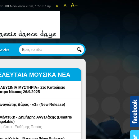
A+
A
A-
το, 08 Αυγούστου 2026, 1:56:38 πμ
ωνία
ΕΛΕΥΤΑΙΑ ΜΟΥΣΙΚΑ ΝΕΑ
ΛΕΥΣΙΝΙΑ ΜΥΣΤΗΡΙΑ» Στο Κατράκειο
ατρο Νίκαιας 26/9/2025
ναγιώτης Δάρας - «3» (New Release)
νέντευξη - Δημήτρης Αγγελάκης (Dimitris
gelakis)
ιμέλεια : Ευθύμης Παράς
stroKristo - Passage (New Release)