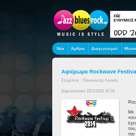
Νέα
Άρθρα
Διαγωνισμοί
Μουσ
Αφιέρωμα Rockwave Festiva
Επιμέλεια : Παναγιώτης Λουκάς
Δημοσιεύτηκε 23/1/2015 16:34
Ro
Με
«συ
έχε
του
τη