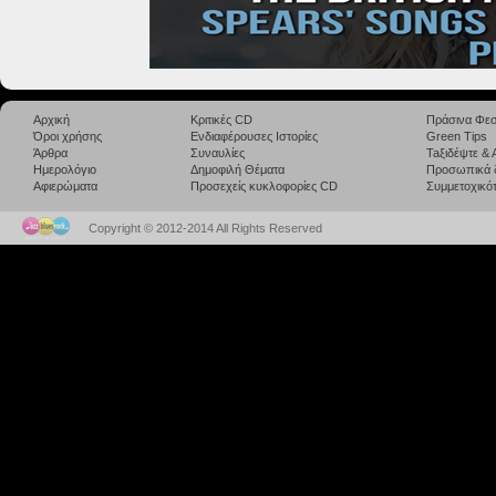
Αρχική
Κριτικές CD
Πράσινα Φεσ
Όροι χρήσης
Ενδιαφέρουσες Ιστορίες
Green Tips
Άρθρα
Συναυλίες
Taξιδέψτε &
Ημερολόγιο
Δημοφιλή Θέματα
Προσωπικά 
Αφιερώματα
Προσεχείς κυκλοφορίες CD
Συμμετοχικότ
Copyright © 2012-2014 All Rights Reserved