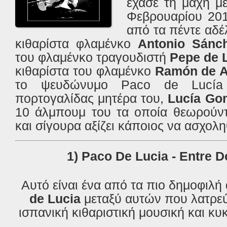
έχασε τη μάχη μ
Φεβρουαρίου 201
από τα πέντε αδέ
κιθαρίστα φλαμένκο
Antonio Sánc
του φλαμένκο τραγουδιστή
Pepe de 
κιθαρίστα
του φλαμένκο
Ramón de A
το ψευδώνυμο Paco de Lucía
πορτογαλίδας μητέρα του,
Lucía Go
10 άλμπουμ του τα οποία θεωρούντ
και σίγουρα αξίζει κάποιος να ασχολη
1) Paco De Lucia
-
Entre 
Αυτό είναι ένα από τα πιο δημοφιλ
de
Lucia
μεταξύ αυτών που λατρε
ισπανική κιθαριστική μουσική και κ