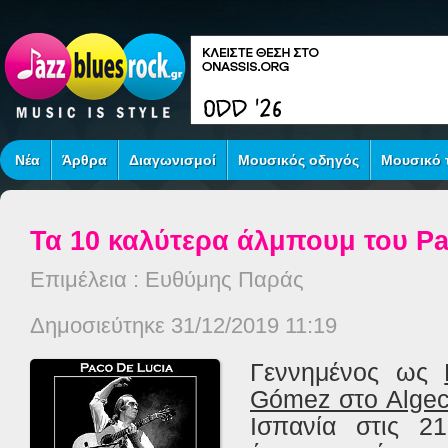
Νέα
Άρθρα
Διαγωνισμοί
Μουσικός οδηγός
Μουσικό τ
Τα 10 καλύτερα άλμπουμ του Pa
Επιμέλεια : Ευθύμης Παράς
Δημοσιεύτηκε 31/12/2019 11:19
Γεννημένος ως
Gómez στο Algec
Ισπανία στις 2