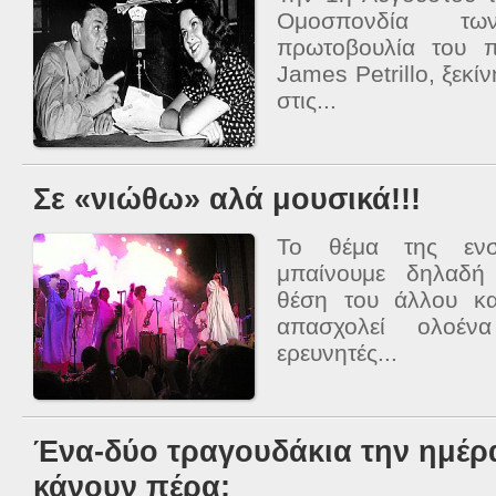
Ομοσπονδία τ
πρωτοβουλία του 
James Petrillo, ξεκί
στις...
Σε «νιώθω» αλά μουσικά!!!
Το θέμα της ενσ
μπαίνουμε δηλαδή
θέση του άλλου κα
απασχολεί ολοένα
ερευνητές...
Ένα-δύο τραγουδάκια την ημέρα.
κάνουν πέρα;