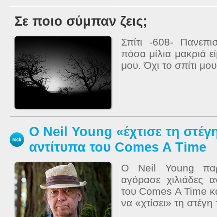
Σε ποιο σύμπαν ζεις;
Σπίτι -608- Πανεπι
πόσα μίλια μακριά ε
μου. Όχι το σπίτι μου.
Ο Neil Young «έχτισε τη στέγ
αντίτυπα του Comes A Time
Ο Neil Young παρ
αγόρασε χιλιάδες 
του Comes A Time κα
να «χτίσει» τη στέγη 