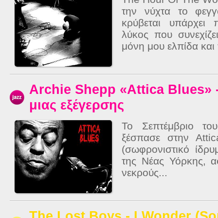
την νύχτα το φεγγ
κρύβεται υπάρχει 
λύκος που συνεχίζει
μόνη μου ελπίδα και 
Archie Shepp «Attica Blues»
μιας εξέγερσης
Το Σεπτέμβριο το
ξέσπασε στην Attica
(σωφρονιστικό ίδρυ
της Νέας Υόρκης, 
νεκρούς...
The Lost Boys - I Wonder (So