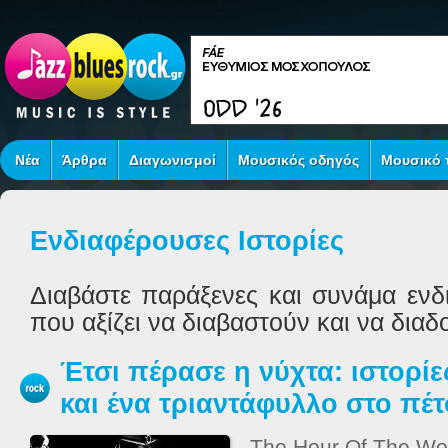
Νέα
Άρθρα
Διαγωνισμοί
Μουσικός οδηγός
Μουσικό τ
Ενδιαφέρουσες Ιστορίες
Διαβάστε παράξενες και συνάμα ενδ
που αξίζει να διαβαστούν και να διαδ
Έτσι πέρασε η νύχτα: ιστορίε
και ένα τριαντάφυλλο στο πέτ
The Hour Of The Wolf.