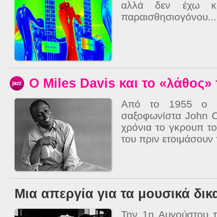
αλλά δεν έχω κά
παραισθησιογόνου...
Ο Miles Davis και το «λάθος» 
Από το 1955 ο D
σαξοφωνίστα John C
χρόνια το γκρουπ το
του πριν ετοιμάσουν τ
Μια απεργία για τα μουσικά δι
Την 1η Αυγούστου τ