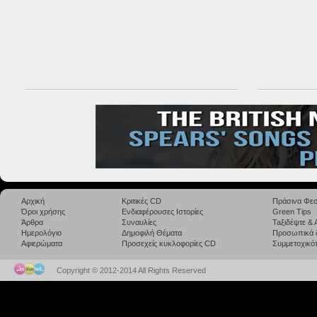
Αρχική
Κριτικές CD
Πράσινα Φεσ
Όροι χρήσης
Ενδιαφέρουσες Ιστορίες
Green Tips
Άρθρα
Συναυλίες
Taξιδέψτε &
Ημερολόγιο
Δημοφιλή Θέματα
Προσωπικά 
Αφιερώματα
Προσεχείς κυκλοφορίες CD
Συμμετοχικότ
Copyright © 2012-2014 All Rights Reserved