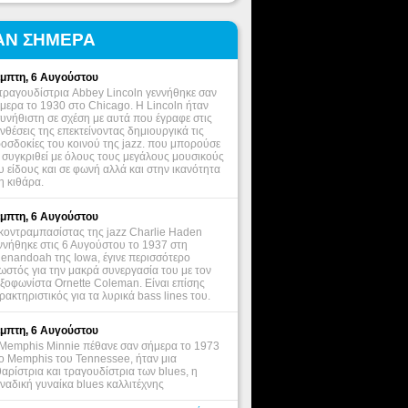
ΑΝ ΣΗΜΕΡΑ
μπτη, 6 Αυγούστου
τραγουδίστρια Abbey Lincoln γεννήθηκε σαν
μερα το 1930 στο Chicago. Η Lincoln ήταν
υνήθιστη σε σχέση με αυτά που έγραφε στις
νθέσεις της επεκτείνοντας δημιουργικά τις
οσδοκίες του κοινού της jazz. που μπορούσε
 συγκριθεί με όλους τους μεγάλους μουσικούς
υ είδους και σε φωνή αλλά και στην ικανότητα
η κιθάρα.
μπτη, 6 Αυγούστου
κοντραμπασίστας της jazz Charlie Haden
ννήθηκε στις 6 Αυγούστου το 1937 στη
enandoah της Iowa, έγινε περισσότερο
ωστός για την μακρά συνεργασία του με τον
ξοφωνίστα Ornette Coleman. Είναι επίσης
ρακτηριστικός για τα λυρικά bass lines του.
μπτη, 6 Αυγούστου
Memphis Minnie πέθανε σαν σήμερα το 1973
ο Memphis του Tennessee, ήταν μια
θαρίστρια και τραγουδίστρια των blues, η
ναδική γυναίκα blues καλλιτέχνης