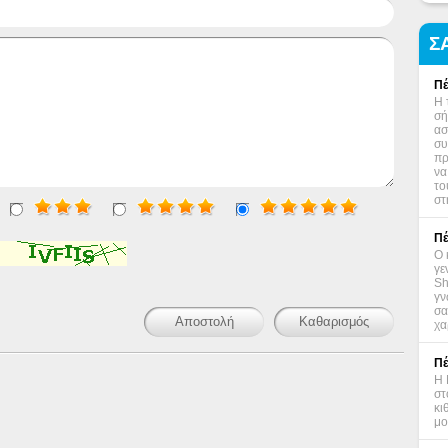
Σ
Πέ
Η 
σή
ασ
συ
πρ
να
το
στ
Πέ
Ο 
γε
Sh
γν
σα
χα
Πέ
Η 
στ
κι
μο