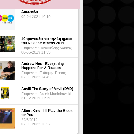
Δημοφιλή
09-04-2021 16:19
10 τραγούδια για την 1η ημέρα
του Release Athens 2019
Επιμέλεια : Παναγιώτης Λουκάς
06-06-2019 21:35
Andrew Neu - Everything
Happens For A Reason
Επιμέλεια : Ευθύμης Παράς
07-01-2022 14:45
Anvil! The Story of Anvil (DVD)
Επιμέλεια : Jacek Maniakowski
31-12-2019 11:19
Albert King - I΄ll Play the Blues
for You
22/5/2012
07-01-2022 16:57