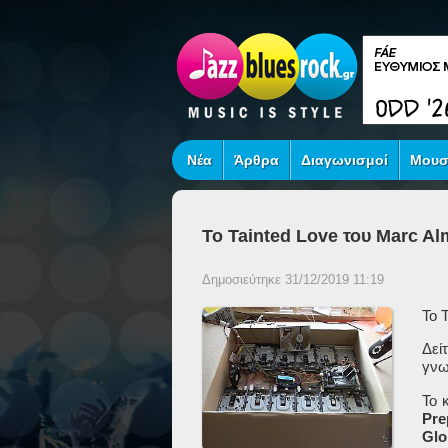
Νέα
Άρθρα
Διαγωνισμοί
Μουσ
Το Tainted Love του Marc Al
Δημοσιεύτηκε 31/12/2019 11:19
Το
T
Δεί
γνω
Το 
Pr
Glo