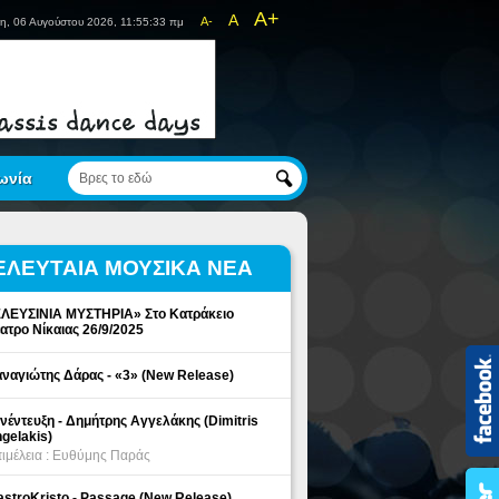
A+
A
A-
η, 06 Αυγούστου 2026, 11:55:33 πμ
ωνία
ΕΛΕΥΤΑΙΑ ΜΟΥΣΙΚΑ ΝΕΑ
ΛΕΥΣΙΝΙΑ ΜΥΣΤΗΡΙΑ» Στο Κατράκειο
ατρο Νίκαιας 26/9/2025
ναγιώτης Δάρας - «3» (New Release)
νέντευξη - Δημήτρης Αγγελάκης (Dimitris
gelakis)
ιμέλεια : Ευθύμης Παράς
stroKristo - Passage (New Release)