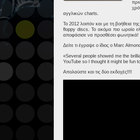
πρι
χρό
αγγλικών charts.
Το 2012 λοιπόν και με τη βοήθεια τη
floppy discs. Το ακόμα πιο ωραίο 
αποφάσισε να προσθέσει φωνητικά!
Δείτε τι έγραψε ο ίδιος ο
Marc
Almon
«Several people showed me the brillia
YouTube so I thought it might be fun to
Απολαύστε και τις δύο εκδοχές!!!!