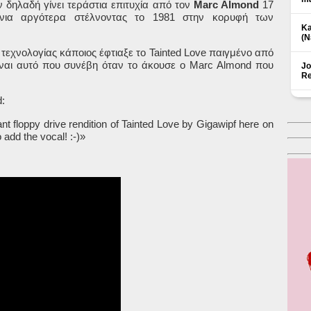
ν δηλαδή γίνει τεράστια επιτυχία από τον
Marc
Almond
17
νια αργότερα στέλνοντας το 1981 στην κορυφή των
Ka
(Ν
ς τεχνολογίας κάποιος έφτιαξε το Tainted Love παιγμένο από
είναι αυτό που συνέβη όταν το άκουσε ο Marc Almond που
Jo
Re
d
:
nt floppy drive rendition of Tainted Love by Gigawipf here on
 add the vocal! :-)»
Δ