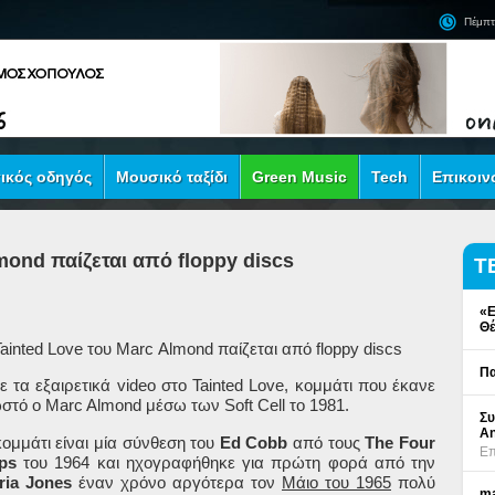
Πέμπτ
ικός οδηγός
Μουσικό ταξίδι
Green Music
Tech
Επικοιν
mond παίζεται από floppy discs
Τ
«Ε
Θέ
ainted
Love
του
Marc
Almond
παίζεται από floppy discs
Πα
τε τα εξαιρετικά
video
στο
Tainted
Love, κομμάτι
που έκανε
στό ο
Marc
Almond
μέσω των Soft Cell το 1981.
Συ
An
κομμάτι είναι μία σύνθεση του
Ed Cobb
από τους
The Four
Επ
eps
του 1964 και ηχογραφήθηκε για πρώτη φορά από την
ria Jones
έναν χρόνο αργότερα τον
Μάιο του 1965
πολύ
ma