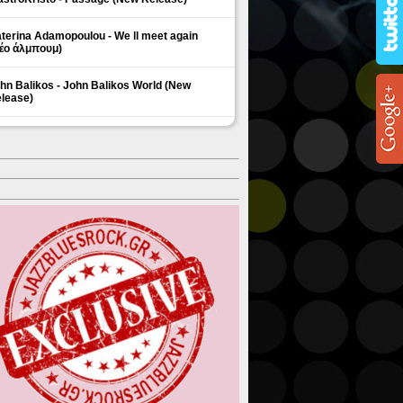
terina Adamopoulou - We ll meet again
έο άλμπουμ)
hn Balikos - John Balikos World (New
lease)
ΗΜΟΦΙΛΗ ΘΕΜΑΤΑ