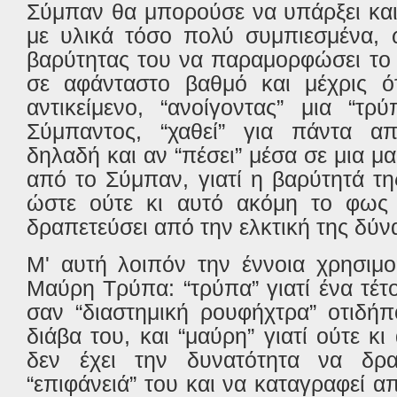
Σύμπαν θα μπορούσε να υπάρξει και
με υλικά τόσο πολύ συμπιεσμένα, 
βαρύτητας του να παραμορφώσει το
σε αφάνταστο βαθμό και μέχρις ό
αντικείμενο, “ανοίγοντας” μια “τ
Σύμπαντος, “χαθεί” για πάντα απ
δηλαδή και αν “πέσει” μέσα σε μια μ
από το Σύμπαν, γιατί η βαρύτητά τη
ώστε ούτε κι αυτό ακόμη το φως
δραπετεύσει από την ελκτική της δύν
Μ' αυτή λοιπόν την έννοια χρησιμο
Mαύρη Tρύπα: “τρύπα” γιατί ένα τέτο
σαν “διαστημική ρουφήχτρα” οτιδήπ
διάβα του, και “μαύρη” γιατί ούτε κ
δεν έχει την δυνατότητα να δρα
“επιφάνειά” του και να καταγραφεί α