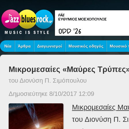
Νέα
Άρθρα
Διαγωνισμοί
Μουσικός οδηγός
Μουσικό τ
Μικρομεσαίες «Μαύρες Τρύπες
του Διονύση Π. Σιμόπουλου
Δημοσιεύτηκε 8/10/2017 12:09
Μικρομεσαίες Μα
του Διονύση Π. 