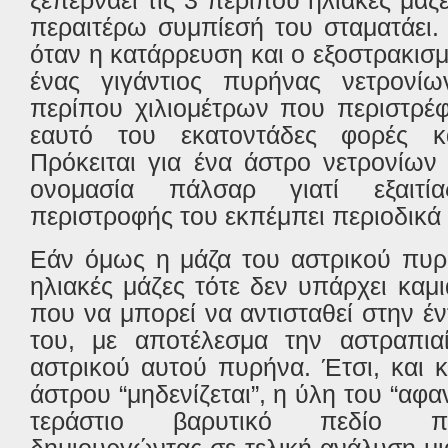
ξεπερνάει τις 3 περίπου ηλιακές μάζ
περαιτέρω συμπίεσή του σταματάει.
όταν η κατάρρευση και ο εξοστρακισμ
ένας γιγάντιος πυρήνας νετρονί
περίπου χιλιομέτρων που περιστρέ
εαυτό του εκατοντάδες φορές κά
Πρόκειται για ένα άστρο νετρονίων
ονομασία πάλσαρ γιατί εξαιτί
περιστροφής του εκπέμπει περιοδικά
Εάν όμως η μάζα του αστρικού πυρή
ηλιακές μάζες τότε δεν υπάρχει κα
που να μπορεί να αντισταθεί στην έ
του, με αποτέλεσμα την αστραπια
αστρικού αυτού πυρήνα. Έτσι, και 
άστρου “μηδενίζεται”, η ύλη του “αφα
τεράστιο βαρυτικό πεδίο πο
δημιουργώντας σε τελική ανάλυση μ