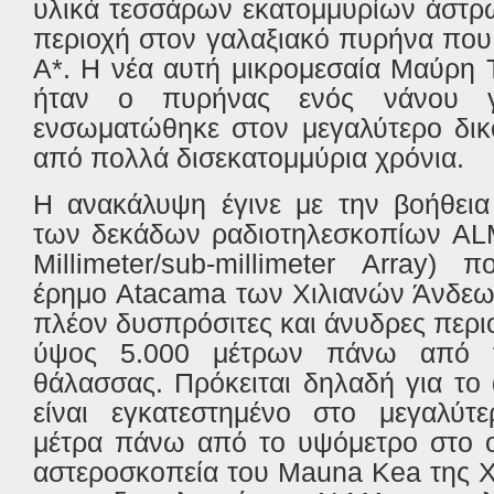
υλικά τεσσάρων εκατομμυρίων άστρω
περιοχή στον γαλαξιακό πυρήνα που
Α*. Η νέα αυτή μικρομεσαία Μαύρη 
ήταν ο πυρήνας ενός νάνου γ
ενσωματώθηκε στον μεγαλύτερο δικ
από πολλά δισεκατομμύρια χρόνια.
Η ανακάλυψη έγινε με την βοήθεια
των δεκάδων ραδιοτηλεσκοπίων AL
Millimeter/sub-millimeter Array) 
έρημο Atacama των Χιλιανών Άνδεων
πλέον δυσπρόσιτες και άνυδρες περι
ύψος 5.000 μέτρων πάνω από τ
θάλασσας. Πρόκειται δηλαδή για το
είναι εγκατεστημένο στο μεγαλύτ
μέτρα πάνω από το υψόμετρο στο ο
αστεροσκοπεία του Mauna Kea της 