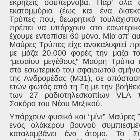
εκρήξεις σουπερνόβα. Παρ’ όλα 
εκατομμύρια (έως και ένα δισεκ
Τρύπες που, θεωρητικά τουλάχιστον
πρέπει να υπάρχουν στο εσωτερικό
έχουμε εντοπίσει 60 μόνο. Μία απ’ αυ
Μαύρες Τρύπες είχε ανακαλυφτεί πρ
με μάζα 20.000 φορές την μάζα το
“μεσαίου μεγέθους” Μαύρη Τρύπα εί
στο εσωτερικό του σφαιρωτού σμήνο
της Ανδρομέδας (Μ31), σε απόστασ
ετών φωτός από τη Γη με την βοήθε
των 27 ραδιοτηλεσκοπίων VLA π
Σοκόρο του Νέου Μεξικού.
Υπάρχουν φυσικά και “μίνι” Mαύρες 
ενός ολάκερου βουνού συμπιεσμ
καταλαμβάνει ένα άτομο. Το Σ