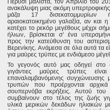
Πέρυσι μάλιστα, τον Απρίλιο του 2
ανακάλυψη μιας ακόμη υπερτροφική
μάζα 17 δισεκατομμυρίων 
αραιοκατοικημένο γαλαξία, αν και
κατέχει το ρεκόρ μεγέθους μέχρι σήμ
ήλιων, βρίσκεται σ’ ένα υπερσμήν
προς την κατεύθυνση του αστερισ
Βερενίκης. Ανάμεσα σε όλα αυτά τα ε
για μαύρες τρύπες με ενδιάμεσο μέγε
Το γεγονός αυτό μας οδηγεί στο 
γιγάντιες μαύρες τρύπες είνα
επαναλαμβανόμενης συγχώνευσης 
τρυπών που προέρχονται αρχικά 
σουπερνόβα εκρήξεις. Αυτού του ε
συμβαίνουν στο τέλος της ζωής γι
υλικά μερικών δεκάδων ηλιακών μα