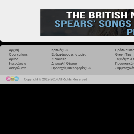
Αρχική
Κριτικές CD
Πράσινα Φεσ
Όροι χρήσης
Ενδιαφέρουσες Ιστορίες
Green Tips
Άρθρα
Συναυλίες
Taξιδέψτε &
Ημερολόγιο
Δημοφιλή Θέματα
Προσωπικά 
Αφιερώματα
Προσεχείς κυκλοφορίες CD
Συμμετοχικότ
Copyright © 2012-2014 All Rights Reserved