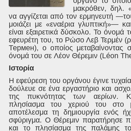
όργανο το οποίο
μακρόθεν, δηλ. 
να αγγίζεται από τον ερμηνευτή —το
μοιάζει με «εναέρια γλυπτική»— κα
είναι εξαιρετικά δύσκολο. Το όνομά 
εφευρέτη του, το Ρώσο Λεβ Τερμέν 
Термен), o oποίος μεταβαίνοντας 
όνομά του σε Λέον Θέρεμιν (Léon Th
Ιστορία
Η εφεύρεση του οργάνου έγινε τυχαία
δούλευε σε ένα εργαστήριο και ασχο
της πυκνότητας των αερίων. Κ
πλησίασμα του χεριού του στο 
αποτέλεσμα τη δημιουργία ενός ήχ
σφύριγμα. Ο Θέρεμιν παρατήρησε 
και το πλησίασμα της παλάμης τ