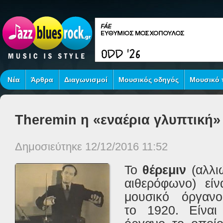
Νέα
Άρθρα
Διαγωνισμοί
Μουσικός οδηγός
Μουσικό τ
Theremin η «εναέρια γλυπτική»
Δημοσιεύτηκε 12/12/2016 11:52
Το
θέρεμιν
(αλλι
αιθερόφωνο) είν
μουσικό όργαν
το 1920. Είναι