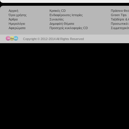
Αρχική
Κριτικές CD
Πράσινα Φεσ
Όροι χρήσης
Ενδιαφέρουσες Ιστορίες
Green Tips
Άρθρα
Συναυλίες
Taξιδέψτε &
Ημερολόγιο
Δημοφιλή Θέματα
Προσωπικά 
Αφιερώματα
Προσεχείς κυκλοφορίες CD
Συμμετοχικότ
Copyright © 2012-2014 All Rights Reserved