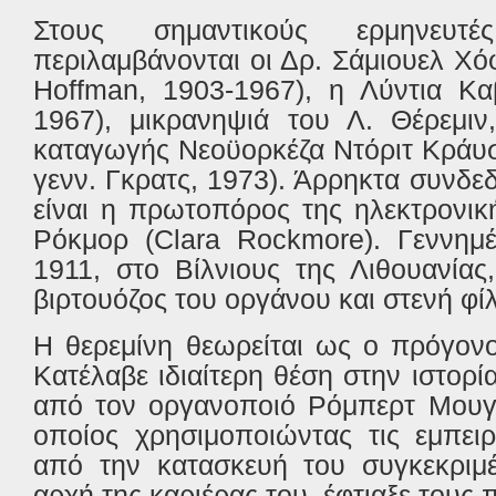
Στους σημαντικούς ερμηνευτ
περιλαμβάνονται οι Δρ. Σάμιουελ Χό
Hoffman, 1903-1967), η Λύντια Κα
1967), μικρανηψιά του Λ. Θέρεμιν
καταγωγής Νεοϋορκέζα Ντόριτ Κράυσλ
γενν. Γκρατς, 1973). Άρρηκτα συνδεδ
είναι η πρωτοπόρος της ηλεκτρονικ
Ρόκμορ (Clara Rockmore). Γεννημέ
1911, στο Βίλνιους της Λιθουανία
βιρτουόζος του οργάνου και στενή φίλ
Η θερεμίνη θεωρείται ως ο πρόγονο
Κατέλαβε ιδιαίτερη θέση στην ιστορί
από τον οργανοποιό Ρόμπερτ Μουγκ
οποίος χρησιμοποιώντας τις εμπει
από την κατασκευή του συγκεκριμ
αρχή της καριέρας του, έφτιαξε τους