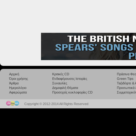
Αρχική
Κριτικές CD
Πράσινα Φεσ
Όροι χρήσης
Ενδιαφέρουσες Ιστορίες
Green Tips
Άρθρα
Συναυλίες
Taξιδέψτε &
Ημερολόγιο
Δημοφιλή Θέματα
Προσωπικά 
Αφιερώματα
Προσεχείς κυκλοφορίες CD
Συμμετοχικότ
Copyright © 2012-2014 All Rights Reserved