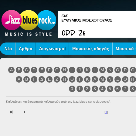
Νέα
Άρθρα
Διαγωνισμοί
Μουσικός οδηγός
Μουσικό τ
A
B
C
D
E
F
G
H
I
J
K
L
M
N
O
P
Q
Α
Β
Γ
Δ
Ε
Ζ
Η
Θ
Ι
Κ
Λ
Μ
Ν
Ξ
Ο
Π
0
1
2
3
4
5
6
7
8
Καλλιτέχνες και βιογραφικά καλλιτεχνών από την jazz blues και rock μουσική.
|
1
|