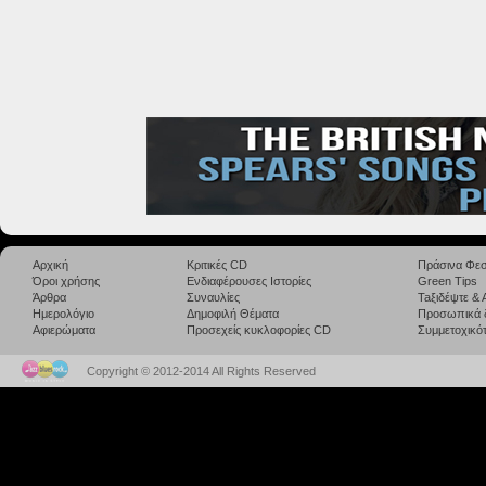
Αρχική
Κριτικές CD
Πράσινα Φεσ
Όροι χρήσης
Ενδιαφέρουσες Ιστορίες
Green Tips
Άρθρα
Συναυλίες
Taξιδέψτε &
Ημερολόγιο
Δημοφιλή Θέματα
Προσωπικά 
Αφιερώματα
Προσεχείς κυκλοφορίες CD
Συμμετοχικότ
Copyright © 2012-2014 All Rights Reserved