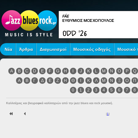
Νέα
Άρθρα
Διαγωνισμοί
Μουσικός οδηγός
Μουσικό τ
A
B
C
D
E
F
G
H
I
J
K
L
M
N
O
P
Q
Α
Β
Γ
Δ
Ε
Ζ
Η
Θ
Ι
Κ
Λ
Μ
Ν
Ξ
Ο
Π
0
1
2
3
4
5
6
7
8
Καλλιτέχνες και βιογραφικά καλλιτεχνών από την jazz blues και rock μουσική.
|
1
|