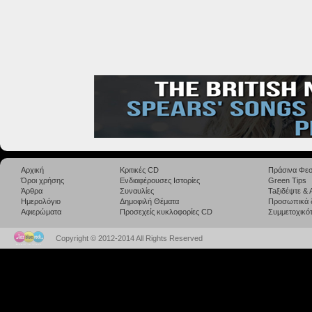
Αρχική
Κριτικές CD
Πράσινα Φεσ
Όροι χρήσης
Ενδιαφέρουσες Ιστορίες
Green Tips
Άρθρα
Συναυλίες
Taξιδέψτε &
Ημερολόγιο
Δημοφιλή Θέματα
Προσωπικά 
Αφιερώματα
Προσεχείς κυκλοφορίες CD
Συμμετοχικότ
Copyright © 2012-2014 All Rights Reserved