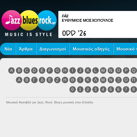
Νέα
Άρθρα
Διαγωνισμοί
Μουσικός οδηγός
Μουσικό τ
A
B
C
D
E
F
G
H
I
J
K
L
M
N
O
P
Q
Α
Β
Γ
Δ
Ε
Ζ
Η
Θ
Ι
Κ
Λ
Μ
Ν
Ξ
Ο
Π
0
1
2
3
4
5
6
7
8
Μουσικά Φεστιβάλ για Jazz, Rock, Blues μουσική στην Ελλάδα.