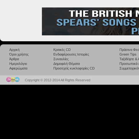
Αρχική
Κριτικές CD
Πράσινα Φεσ
Όροι χρήσης
Ενδιαφέρουσες Ιστορίες
Green Tips
Άρθρα
Συναυλίες
Taξιδέψτε &
Ημερολόγιο
Δημοφιλή Θέματα
Προσωπικά 
Αφιερώματα
Προσεχείς κυκλοφορίες CD
Συμμετοχικότ
Copyright © 2012-2014 All Rights Reserved