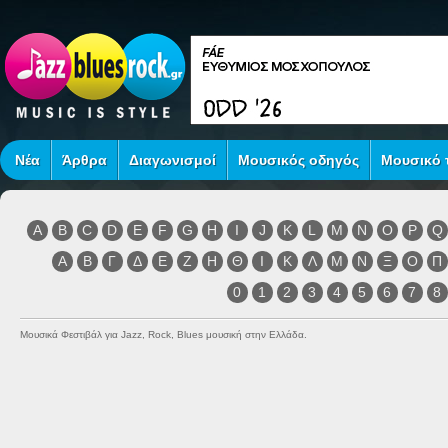
Νέα
Άρθρα
Διαγωνισμοί
Μουσικός οδηγός
Μουσικό τ
A
B
C
D
E
F
G
H
I
J
K
L
M
N
O
P
Q
Α
Β
Γ
Δ
Ε
Ζ
Η
Θ
Ι
Κ
Λ
Μ
Ν
Ξ
Ο
Π
0
1
2
3
4
5
6
7
8
Μουσικά Φεστιβάλ για Jazz, Rock, Blues μουσική στην Ελλάδα.