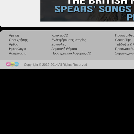
Αρχική
Κριτικές CD
Πράσινα Φεσ
Όροι χρήσης
Ενδιαφέρουσες Ιστορίες
Green Tips
Άρθρα
Συναυλίες
Taξιδέψτε &
Ημερολόγιο
Δημοφιλή Θέματα
Προσωπικά 
Αφιερώματα
Προσεχείς κυκλοφορίες CD
Συμμετοχικότ
Copyright © 2012-2014 All Rights Reserved