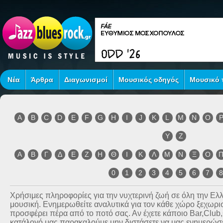
Νέα
Άρθρα
Διαγωνισμοί
Μουσικός οδηγός
Μουσικό τ
A
B
C
D
E
F
G
H
I
J
K
L
M
N
O
Y
Z
Α
Β
Γ
Δ
Ε
Ζ
Η
Θ
Ι
Κ
Λ
Μ
Ν
Ξ
Ο
0
1
2
3
4
5
6
7
Χρήσιμες πληροφορίες για την νυχτερινή ζωή σε όλη την Ε
μουσική. Ενημερωθείτε αναλυτικά για τον κάθε χώρο ξεχωριστ
προσφέρει πέρα από το ποτό σας. Αν έχετε κάποιο Bar,Club
κατάλογό μας παρακαλούμε μην διστάσετε να μας ενημερώσετ