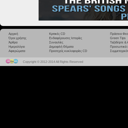
Αρχική
Κριτικές CD
Πράσινα Φεσ
Όροι χρήσης
Ενδιαφέρουσες Ιστορίες
Green Tips
Άρθρα
Συναυλίες
Taξιδέψτε &
Ημερολόγιο
Δημοφιλή Θέματα
Προσωπικά 
Αφιερώματα
Προσεχείς κυκλοφορίες CD
Συμμετοχικότ
Copyright © 2012-2014 All Rights Reserved