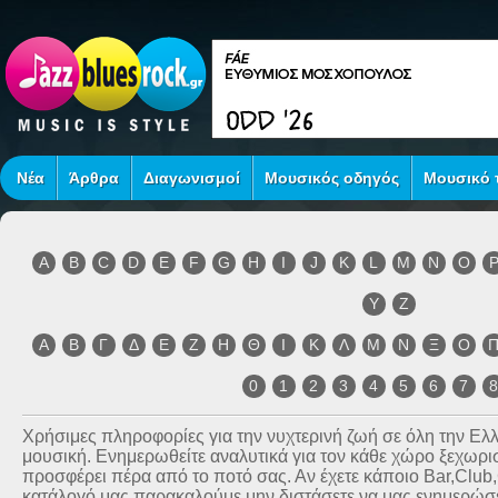
Νέα
Άρθρα
Διαγωνισμοί
Μουσικός οδηγός
Μουσικό τ
A
B
C
D
E
F
G
H
I
J
K
L
M
N
O
Y
Z
Α
Β
Γ
Δ
Ε
Ζ
Η
Θ
Ι
Κ
Λ
Μ
Ν
Ξ
Ο
0
1
2
3
4
5
6
7
Χρήσιμες πληροφορίες για την νυχτερινή ζωή σε όλη την Ε
μουσική. Ενημερωθείτε αναλυτικά για τον κάθε χώρο ξεχωριστ
προσφέρει πέρα από το ποτό σας. Αν έχετε κάποιο Bar,Club
κατάλογό μας παρακαλούμε μην διστάσετε να μας ενημερώσετ