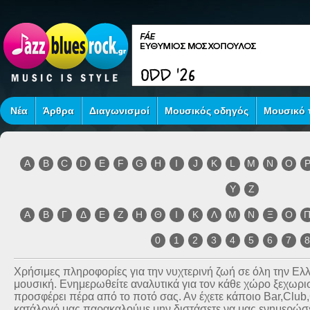
Νέα
Άρθρα
Διαγωνισμοί
Μουσικός οδηγός
Μουσικό τ
A
B
C
D
E
F
G
H
I
J
K
L
M
N
O
Y
Z
Α
Β
Γ
Δ
Ε
Ζ
Η
Θ
Ι
Κ
Λ
Μ
Ν
Ξ
Ο
0
1
2
3
4
5
6
7
Χρήσιμες πληροφορίες για την νυχτερινή ζωή σε όλη την Ε
μουσική. Ενημερωθείτε αναλυτικά για τον κάθε χώρο ξεχωριστ
προσφέρει πέρα από το ποτό σας. Αν έχετε κάποιο Bar,Club
κατάλογό μας παρακαλούμε μην διστάσετε να μας ενημερώσετ