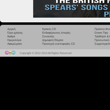
Αρχική
Κριτικές CD
Πράσινα Φεσ
Όροι χρήσης
Ενδιαφέρουσες Ιστορίες
Green Tips
Άρθρα
Συναυλίες
Taξιδέψτε &
Ημερολόγιο
Δημοφιλή Θέματα
Προσωπικά 
Αφιερώματα
Προσεχείς κυκλοφορίες CD
Συμμετοχικότ
Copyright © 2012-2014 All Rights Reserved