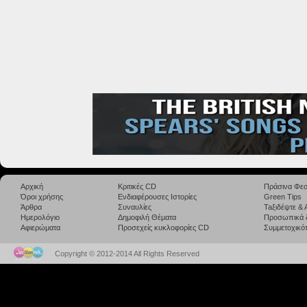
Αρχική
Κριτικές CD
Πράσινα Φεσ
Όροι χρήσης
Ενδιαφέρουσες Ιστορίες
Green Tips
Άρθρα
Συναυλίες
Taξιδέψτε &
Ημερολόγιο
Δημοφιλή Θέματα
Προσωπικά 
Αφιερώματα
Προσεχείς κυκλοφορίες CD
Συμμετοχικότ
Copyright © 2012-2014 All Rights Reserved