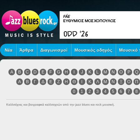
Νέα
Άρθρα
Διαγωνισμοί
Μουσικός οδηγός
Μουσικό τ
A
B
C
D
E
F
G
H
I
J
K
L
M
N
O
P
Q
Α
Β
Γ
Δ
Ε
Ζ
Η
Θ
Ι
Κ
Λ
Μ
Ν
Ξ
Ο
Π
0
1
2
3
4
5
6
7
8
Καλλιτέχνες και βιογραφικά καλλιτεχνών από την jazz blues και rock μουσική.