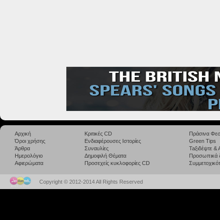
Αρχική
Κριτικές CD
Πράσινα Φεσ
Όροι χρήσης
Ενδιαφέρουσες Ιστορίες
Green Tips
Άρθρα
Συναυλίες
Taξιδέψτε &
Ημερολόγιο
Δημοφιλή Θέματα
Προσωπικά 
Αφιερώματα
Προσεχείς κυκλοφορίες CD
Συμμετοχικότ
Copyright © 2012-2014 All Rights Reserved