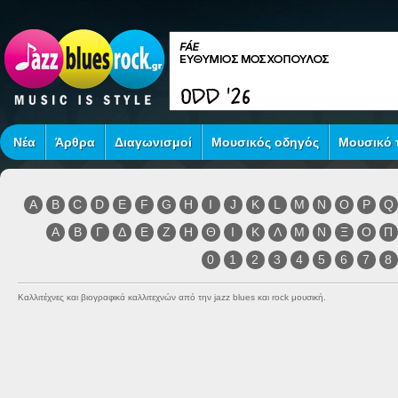
Νέα
Άρθρα
Διαγωνισμοί
Μουσικός οδηγός
Μουσικό τ
A
B
C
D
E
F
G
H
I
J
K
L
M
N
O
P
Q
Α
Β
Γ
Δ
Ε
Ζ
Η
Θ
Ι
Κ
Λ
Μ
Ν
Ξ
Ο
Π
0
1
2
3
4
5
6
7
8
Καλλιτέχνες και βιογραφικά καλλιτεχνών από την jazz blues και rock μουσική.