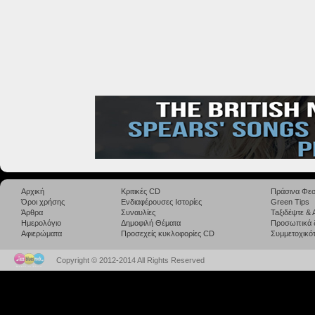
Αρχική
Κριτικές CD
Πράσινα Φεσ
Όροι χρήσης
Ενδιαφέρουσες Ιστορίες
Green Tips
Άρθρα
Συναυλίες
Taξιδέψτε &
Ημερολόγιο
Δημοφιλή Θέματα
Προσωπικά 
Αφιερώματα
Προσεχείς κυκλοφορίες CD
Συμμετοχικότ
Copyright © 2012-2014 All Rights Reserved