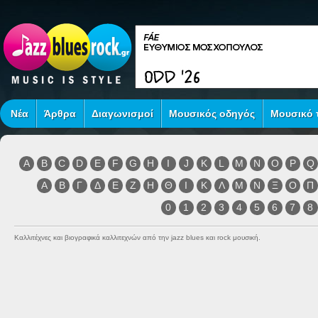
Νέα
Άρθρα
Διαγωνισμοί
Μουσικός οδηγός
Μουσικό τ
A
B
C
D
E
F
G
H
I
J
K
L
M
N
O
P
Q
Α
Β
Γ
Δ
Ε
Ζ
Η
Θ
Ι
Κ
Λ
Μ
Ν
Ξ
Ο
Π
0
1
2
3
4
5
6
7
8
Καλλιτέχνες και βιογραφικά καλλιτεχνών από την jazz blues και rock μουσική.