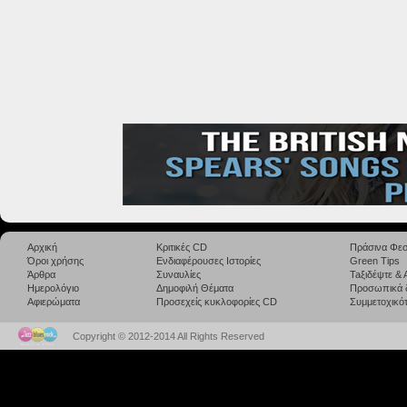
Αρχική
Κριτικές CD
Πράσινα Φεσ
Όροι χρήσης
Ενδιαφέρουσες Ιστορίες
Green Tips
Άρθρα
Συναυλίες
Taξιδέψτε &
Ημερολόγιο
Δημοφιλή Θέματα
Προσωπικά 
Αφιερώματα
Προσεχείς κυκλοφορίες CD
Συμμετοχικότ
Copyright © 2012-2014 All Rights Reserved