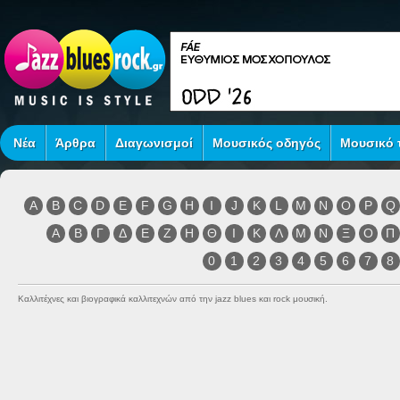
Νέα
Άρθρα
Διαγωνισμοί
Μουσικός οδηγός
Μουσικό τ
A
B
C
D
E
F
G
H
I
J
K
L
M
N
O
P
Q
Α
Β
Γ
Δ
Ε
Ζ
Η
Θ
Ι
Κ
Λ
Μ
Ν
Ξ
Ο
Π
0
1
2
3
4
5
6
7
8
Καλλιτέχνες και βιογραφικά καλλιτεχνών από την jazz blues και rock μουσική.