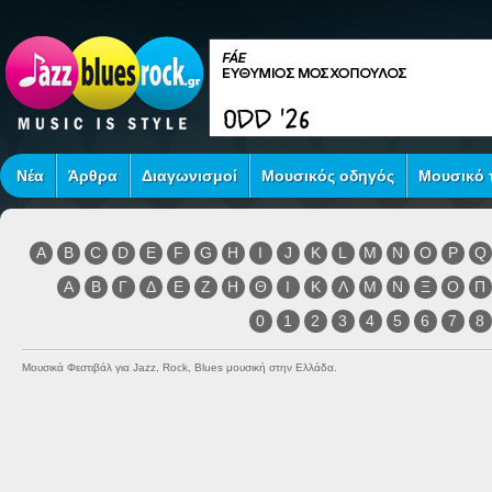
Νέα
Άρθρα
Διαγωνισμοί
Μουσικός οδηγός
Μουσικό τ
A
B
C
D
E
F
G
H
I
J
K
L
M
N
O
P
Q
Α
Β
Γ
Δ
Ε
Ζ
Η
Θ
Ι
Κ
Λ
Μ
Ν
Ξ
Ο
Π
0
1
2
3
4
5
6
7
8
Μουσικά Φεστιβάλ για Jazz, Rock, Blues μουσική στην Ελλάδα.