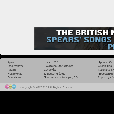
Αρχική
Κριτικές CD
Πράσινα Φεσ
Όροι χρήσης
Ενδιαφέρουσες Ιστορίες
Green Tips
Άρθρα
Συναυλίες
Taξιδέψτε &
Ημερολόγιο
Δημοφιλή Θέματα
Προσωπικά 
Αφιερώματα
Προσεχείς κυκλοφορίες CD
Συμμετοχικότ
Copyright © 2012-2014 All Rights Reserved