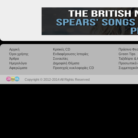
Αρχική
Κριτικές CD
Πράσινα Φεσ
Όροι χρήσης
Ενδιαφέρουσες Ιστορίες
Green Tips
Άρθρα
Συναυλίες
Taξιδέψτε &
Ημερολόγιο
Δημοφιλή Θέματα
Προσωπικά 
Αφιερώματα
Προσεχείς κυκλοφορίες CD
Συμμετοχικότ
Copyright © 2012-2014 All Rights Reserved