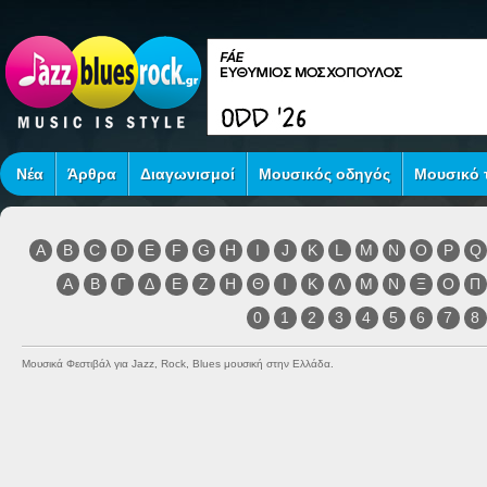
Νέα
Άρθρα
Διαγωνισμοί
Μουσικός οδηγός
Μουσικό τ
A
B
C
D
E
F
G
H
I
J
K
L
M
N
O
P
Q
Α
Β
Γ
Δ
Ε
Ζ
Η
Θ
Ι
Κ
Λ
Μ
Ν
Ξ
Ο
Π
0
1
2
3
4
5
6
7
8
Μουσικά Φεστιβάλ για Jazz, Rock, Blues μουσική στην Ελλάδα.