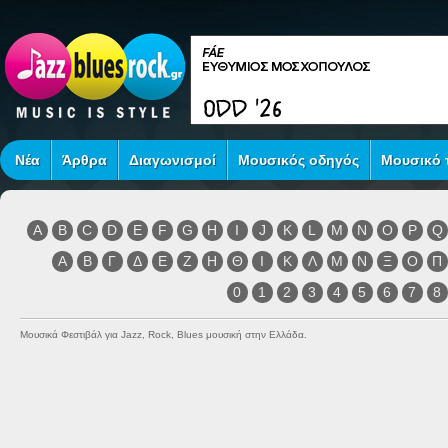
Νέα
Άρθρα
Διαγωνισμοί
Μουσικός οδηγός
Μουσικό τ
A
B
C
D
E
F
G
H
I
J
K
L
M
N
O
P
Q
Α
Β
Γ
Δ
Ε
Ζ
Η
Θ
Ι
Κ
Λ
Μ
Ν
Ξ
Ο
Π
0
1
2
3
4
5
6
7
8
Μουσικά Φεστιβάλ για Jazz, Rock, Blues μουσική στην Ελλάδα.