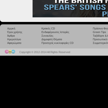
Αρχική
Κριτικές CD
Πράσινα Φεσ
Όροι χρήσης
Ενδιαφέρουσες Ιστορίες
Green Tips
Άρθρα
Συναυλίες
Taξιδέψτε &
Ημερολόγιο
Δημοφιλή Θέματα
Προσωπικά 
Αφιερώματα
Προσεχείς κυκλοφορίες CD
Συμμετοχικότ
Copyright © 2012-2014 All Rights Reserved