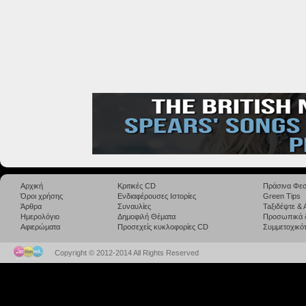
Αρχική
Κριτικές CD
Πράσινα Φεσ
Όροι χρήσης
Ενδιαφέρουσες Ιστορίες
Green Tips
Άρθρα
Συναυλίες
Taξιδέψτε &
Ημερολόγιο
Δημοφιλή Θέματα
Προσωπικά 
Αφιερώματα
Προσεχείς κυκλοφορίες CD
Συμμετοχικότ
Copyright © 2012-2014 All Rights Reserved