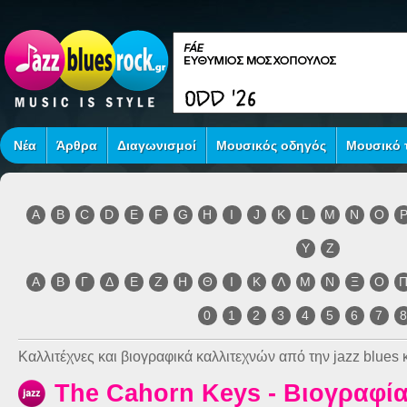
Νέα
Άρθρα
Διαγωνισμοί
Μουσικός οδηγός
Μουσικό τ
A
B
C
D
E
F
G
H
I
J
K
L
M
N
O
Y
Z
Α
Β
Γ
Δ
Ε
Ζ
Η
Θ
Ι
Κ
Λ
Μ
Ν
Ξ
Ο
0
1
2
3
4
5
6
7
Καλλιτέχνες και βιογραφικά καλλιτεχνών από την jazz blues κ
The Cahorn Keys - Βιογραφί