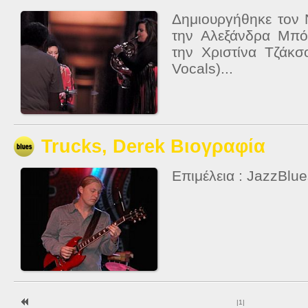
Δημιουργήθηκε τον
την Αλεξάνδρα Μπό
την Χριστίνα Τζάκσ
Vocals)...
Trucks, Derek Βιογραφία
Επιμέλεια : JazzBlu
|
1
|