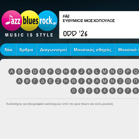
Νέα
Άρθρα
Διαγωνισμοί
Μουσικός οδηγός
Μουσικό τ
A
B
C
D
E
F
G
H
I
J
K
L
M
N
O
P
Q
Α
Β
Γ
Δ
Ε
Ζ
Η
Θ
Ι
Κ
Λ
Μ
Ν
Ξ
Ο
Π
0
1
2
3
4
5
6
7
8
Καλλιτέχνες και βιογραφικά καλλιτεχνών από την jazz blues και rock μουσική.