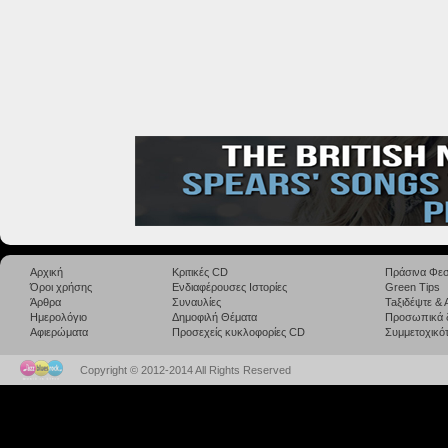
Αρχική
Κριτικές CD
Πράσινα Φεσ
Όροι χρήσης
Ενδιαφέρουσες Ιστορίες
Green Tips
Άρθρα
Συναυλίες
Taξιδέψτε &
Ημερολόγιο
Δημοφιλή Θέματα
Προσωπικά 
Αφιερώματα
Προσεχείς κυκλοφορίες CD
Συμμετοχικότ
Copyright © 2012-2014 All Rights Reserved