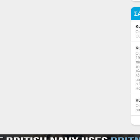
Σ
Κυ
Ο 
Ou
Κυ
Ο 
19
πι
τη
πλ
λό
μο
ο 
Ro
Κυ
Ο 
σα