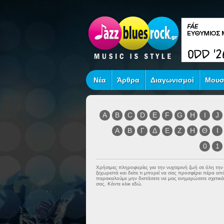
Νέα
Άρθρα
Διαγωνισμοί
Μουσ
A
B
C
D
E
F
G
H
I
J
Α
Β
Γ
Δ
Ε
Ζ
Η
Θ
Ι
0
1
Χρήσιμες πληροφορίες για την νυχτερινή ζωή σε όλη τη
ξεχωριστά και δείτε τι μπορεί να σας προσφέρει πέρα α
παρακαλούμε μην διστάσετε να μας ενημερώσετε σχετικά 
σας. Κάντε κλικ εδώ.