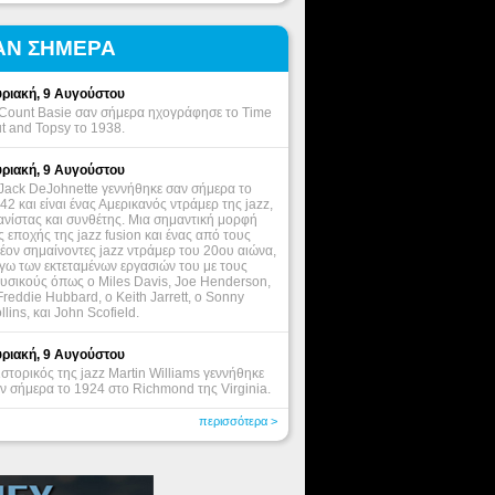
ΑΝ ΣΗΜΕΡΑ
ριακή, 9 Αυγούστου
Count Basie σαν σήμερα ηχογράφησε το Time
t and Topsy το 1938.
ριακή, 9 Αυγούστου
Jack DeJohnette γεννήθηκε σαν σήμερα το
42 και είναι ένας Αμερικανός ντράμερ της jazz,
ανίστας και συνθέτης. Μια σημαντική μορφή
ς εποχής της jazz fusion και ένας από τους
έον σημαίνοντες jazz ντράμερ του 20ου αιώνα,
γω των εκτεταμένων εργασιών του με τους
υσικούς όπως ο Miles Davis, Joe Henderson,
Freddie Hubbard, ο Keith Jarrett, o Sonny
llins, και John Scofield.
ριακή, 9 Αυγούστου
ιστορικός της jazz Martin Williams γεννήθηκε
ν σήμερα το 1924 στο Richmond της Virginia.
περισσότερα >