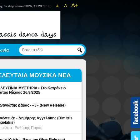
A+
A
A-
ή, 09 Αυγούστου 2026, 11:28:50 πμ
ωνία
ΕΛΕΥΤΑΙΑ ΜΟΥΣΙΚΑ ΝΕΑ
ΛΕΥΣΙΝΙΑ ΜΥΣΤΗΡΙΑ» Στο Κατράκειο
ατρο Νίκαιας 26/9/2025
ναγιώτης Δάρας - «3» (New Release)
νέντευξη - Δημήτρης Αγγελάκης (Dimitris
gelakis)
ιμέλεια : Ευθύμης Παράς
stroKristo - Passage (New Release)