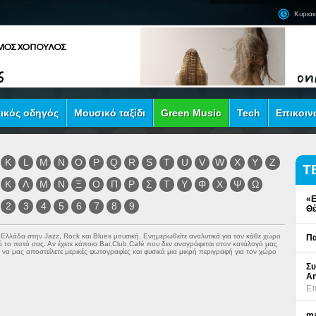
Κυριακ
ικός οδηγός
Μουσικό ταξίδι
Green Music
Tech
Επικοιν
K
L
M
N
O
P
Q
R
S
T
U
V
W
X
Y
Z
Τ
Κ
Λ
Μ
Ν
Ξ
Ο
Π
Ρ
Σ
Τ
Υ
Φ
Χ
Ψ
Ω
«Ε
2
3
4
5
6
7
8
9
Θέ
ν Ελλάδα στην
Jazz
,
Rock
και
Blues
μουσική. Ενημερωθείτε αναλυτικά για τον κάθε χώρο
Πα
πό το ποτό σας. Αν έχετε κάποιο Bar,Club,Café που δεν αναγράφεται στον κατάλογό μας
να μας αποστείλετε μερικές φωτογραφίες και φυσικά μια μικρή περιγραφή για τον χώρο
Συ
An
Επ
ma