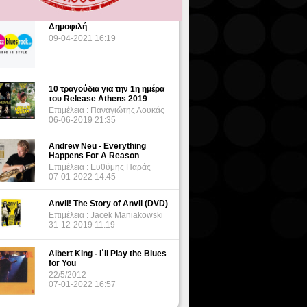
Δημοφιλή
09-04-2021 16:19
10 τραγούδια για την 1η ημέρα
του Release Athens 2019
Επιμέλεια : Παναγιώτης Λουκάς
06-06-2019 21:35
Andrew Neu - Everything
Happens For A Reason
Επιμέλεια : Ευθύμης Παράς
07-01-2022 14:45
Anvil! The Story of Anvil (DVD)
Επιμέλεια : Jacek Maniakowski
31-12-2019 11:19
Albert King - I΄ll Play the Blues
for You
22/5/2012
07-01-2022 16:57