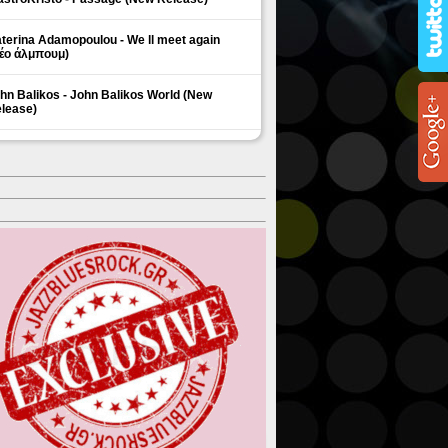
terina Adamopoulou - We ll meet again
έο άλμπουμ)
hn Balikos - John Balikos World (New
lease)
ΗΜΟΦΙΛΗ ΘΕΜΑΤΑ