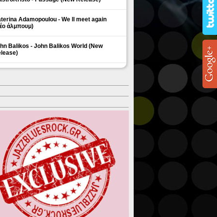
terina Adamopoulou - We ll meet again
έο άλμπουμ)
hn Balikos - John Balikos World (New
lease)
ΗΜΟΦΙΛΗ ΘΕΜΑΤΑ