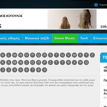
Κυριακ
ικός οδηγός
Μουσικό ταξίδι
Green Music
Tech
Επικοιν
K
L
M
N
O
P
Q
R
S
T
U
V
W
X
Y
Z
Τ
Κ
Λ
Μ
Ν
Ξ
Ο
Π
Ρ
Σ
Τ
Υ
Φ
Χ
Ψ
Ω
«Ε
2
3
4
5
6
7
8
9
Θέ
ν Ελλάδα στην
Jazz
,
Rock
και
Blues
μουσική. Ενημερωθείτε αναλυτικά για τον κάθε χώρο
Πα
πό το ποτό σας. Αν έχετε κάποιο Bar,Club,Café που δεν αναγράφεται στον κατάλογό μας
να μας αποστείλετε μερικές φωτογραφίες και φυσικά μια μικρή περιγραφή για τον χώρο
Συ
An
Επ
ma