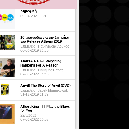
Δημοφιλή
09-04-2021 16:19
10 τραγούδια για την 1η ημέρα
του Release Athens 2019
Επιμέλεια : Παναγιώτης Λουκάς
06-06-2019 21:35
Andrew Neu - Everything
Happens For A Reason
Επιμέλεια : Ευθύμης Παράς
07-01-2022 14:45
Anvil! The Story of Anvil (DVD)
Επιμέλεια : Jacek Maniakowski
31-12-2019 11:19
Albert King - I΄ll Play the Blues
for You
22/5/2012
07-01-2022 16:57