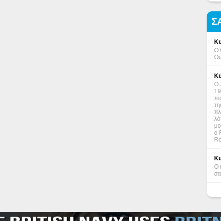
Σ
Κυ
Ο 
Ou
Κυ
Ο 
19
πι
τη
πλ
λό
μο
ο 
Ro
Κυ
Ο 
σα