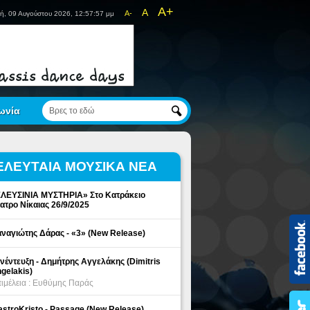
A+
A
A-
ή, 09 Αυγούστου 2026, 12:57:57 μμ
ωνία
ΕΛΕΥΤΑΙΑ ΜΟΥΣΙΚΑ ΝΕΑ
ΛΕΥΣΙΝΙΑ ΜΥΣΤΗΡΙΑ» Στο Κατράκειο
ατρο Νίκαιας 26/9/2025
ναγιώτης Δάρας - «3» (New Release)
νέντευξη - Δημήτρης Αγγελάκης (Dimitris
gelakis)
ιμέλεια : Ευθύμης Παράς
stroKristo - Passage (New Release)