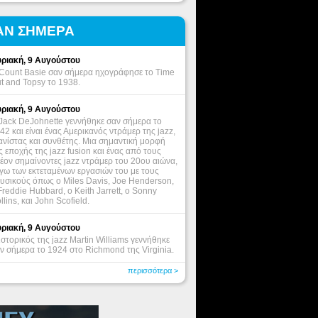
ΑΝ ΣΗΜΕΡΑ
ριακή, 9 Αυγούστου
Count Basie σαν σήμερα ηχογράφησε το Time
t and Topsy το 1938.
ριακή, 9 Αυγούστου
Jack DeJohnette γεννήθηκε σαν σήμερα το
42 και είναι ένας Αμερικανός ντράμερ της jazz,
ανίστας και συνθέτης. Μια σημαντική μορφή
ς εποχής της jazz fusion και ένας από τους
έον σημαίνοντες jazz ντράμερ του 20ου αιώνα,
γω των εκτεταμένων εργασιών του με τους
υσικούς όπως ο Miles Davis, Joe Henderson,
Freddie Hubbard, ο Keith Jarrett, o Sonny
llins, και John Scofield.
ριακή, 9 Αυγούστου
ιστορικός της jazz Martin Williams γεννήθηκε
ν σήμερα το 1924 στο Richmond της Virginia.
περισσότερα >