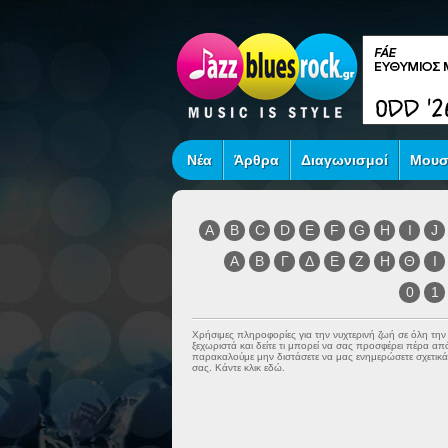
Νέα
Άρθρα
Διαγωνισμοί
Μουσ
A
B
C
D
E
F
G
H
I
J
Α
Β
Γ
Δ
Ε
Ζ
Η
Θ
Ι
0
1
Χρήσιμες πληροφορίες για την νυχτερινή ζωή σε όλη τη
ξεχωριστά και δείτε τι μπορεί να σας προσφέρει πέρα α
παρακαλούμε μην διστάσετε να μας ενημερώσετε σχετικά 
σας. Κάντε κλικ εδώ.