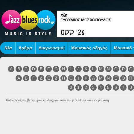
Νέα
Άρθρα
Διαγωνισμοί
Μουσικός οδηγός
Μουσικό τ
A
B
C
D
E
F
G
H
I
J
K
L
M
N
O
P
Q
Α
Β
Γ
Δ
Ε
Ζ
Η
Θ
Ι
Κ
Λ
Μ
Ν
Ξ
Ο
Π
0
1
2
3
4
5
6
7
8
Καλλιτέχνες και βιογραφικά καλλιτεχνών από την jazz blues και rock μουσική.