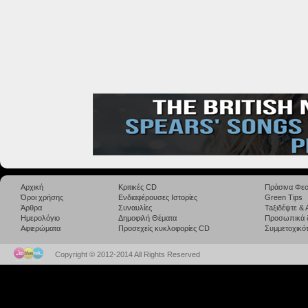
Αρχική
Κριτικές CD
Πράσινα Φεσ
Όροι χρήσης
Ενδιαφέρουσες Ιστορίες
Green Tips
Άρθρα
Συναυλίες
Taξιδέψτε &
Ημερολόγιο
Δημοφιλή Θέματα
Προσωπικά 
Αφιερώματα
Προσεχείς κυκλοφορίες CD
Συμμετοχικότ
Copyright © 2012-2014 All Rights Reserved