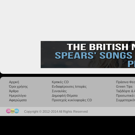
Αρχική
Κριτικές CD
Πράσινα Φεσ
Όροι χρήσης
Ενδιαφέρουσες Ιστορίες
Green Tips
Άρθρα
Συναυλίες
Taξιδέψτε &
Ημερολόγιο
Δημοφιλή Θέματα
Προσωπικά 
Αφιερώματα
Προσεχείς κυκλοφορίες CD
Συμμετοχικότ
Copyright © 2012-2014 All Rights Reserved