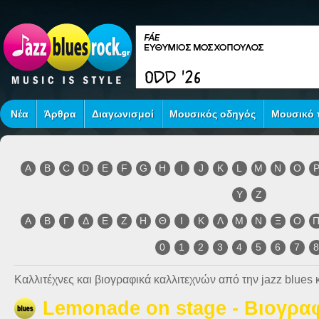
Νέα
Άρθρα
Διαγωνισμοί
Μουσικός οδηγός
Μουσικό τ
A
B
C
D
E
F
G
H
I
J
K
L
M
N
O
Y
Z
Α
Β
Γ
Δ
Ε
Ζ
Η
Θ
Ι
Κ
Λ
Μ
Ν
Ξ
Ο
0
1
2
3
4
5
6
7
Καλλιτέχνες και βιογραφικά καλλιτεχνών από την jazz blues κ
Lemonade on stage - Βιογρα