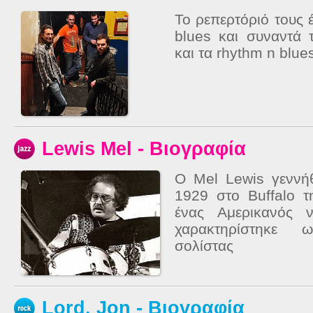
Το ρεπερτόριό τους 
blues και συναντά τ
και τα rhythm n blue
Lewis Mel - Βιογραφία
Ο Mel Lewis γεννή
1929 στο Buffalo 
ένας Αμερικανός 
χαρακτηρίστηκε ω
σολίστας
Lord, Jon - Βιογραφία