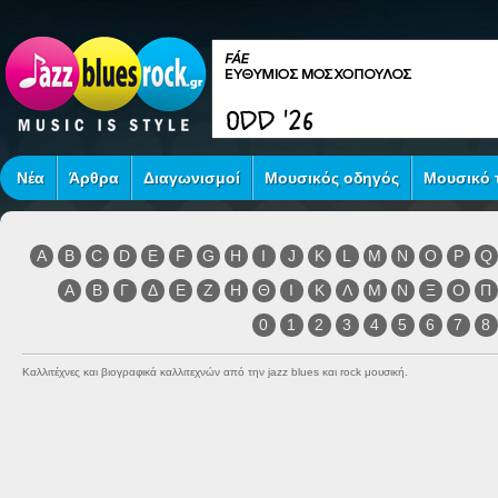
Νέα
Άρθρα
Διαγωνισμοί
Μουσικός οδηγός
Μουσικό τ
A
B
C
D
E
F
G
H
I
J
K
L
M
N
O
P
Q
Α
Β
Γ
Δ
Ε
Ζ
Η
Θ
Ι
Κ
Λ
Μ
Ν
Ξ
Ο
Π
0
1
2
3
4
5
6
7
8
Καλλιτέχνες και βιογραφικά καλλιτεχνών από την jazz blues και rock μουσική.