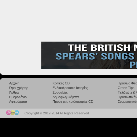
Αρχική
Κριτικές CD
Πράσινα Φεσ
Όροι χρήσης
Ενδιαφέρουσες Ιστορίες
Green Tips
Άρθρα
Συναυλίες
Taξιδέψτε &
Ημερολόγιο
Δημοφιλή Θέματα
Προσωπικά 
Αφιερώματα
Προσεχείς κυκλοφορίες CD
Συμμετοχικότ
Copyright © 2012-2014 All Rights Reserved