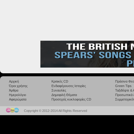
Αρχική
Κριτικές CD
Πράσινα Φεσ
Όροι χρήσης
Ενδιαφέρουσες Ιστορίες
Green Tips
Άρθρα
Συναυλίες
Taξιδέψτε &
Ημερολόγιο
Δημοφιλή Θέματα
Προσωπικά 
Αφιερώματα
Προσεχείς κυκλοφορίες CD
Συμμετοχικότ
Copyright © 2012-2014 All Rights Reserved