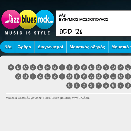
Νέα
Άρθρα
Διαγωνισμοί
Μουσικός οδηγός
Μουσικό τ
A
B
C
D
E
F
G
H
I
J
K
L
M
N
O
P
Q
Α
Β
Γ
Δ
Ε
Ζ
Η
Θ
Ι
Κ
Λ
Μ
Ν
Ξ
Ο
Π
0
1
2
3
4
5
6
7
8
Μουσικά Φεστιβάλ για Jazz, Rock, Blues μουσική στην Ελλάδα.