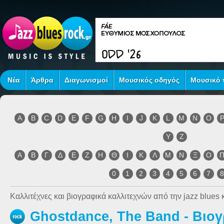
Νέα
Άρθρα
Διαγωνισμοί
Μουσικός οδηγός
Μουσικό τ
A
B
C
D
E
F
G
H
I
J
K
L
M
N
O
Y
Z
Α
Β
Γ
Δ
Ε
Ζ
Η
Θ
Ι
Κ
Λ
Μ
Ν
Ξ
Ο
0
1
2
3
4
5
6
7
Καλλιτέχνες και βιογραφικά καλλιτεχνών από την jazz blues κ
Ghostdance, The Band - Βιο