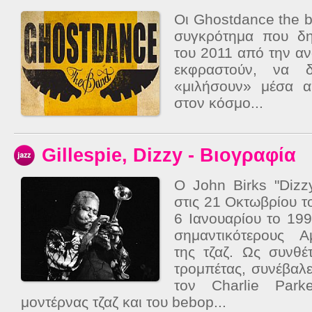
Οι Ghostdance the b
συγκρότημα που δη
του 2011 από την α
εκφραστούν, να δ
«μιλήσουν» μέσα α
στον κόσμο...
Gillespie, Dizzy - Βιογραφία
Ο John Birks "Dizzy
στις 21 Οκτωβρίου τ
6 Ιανουαρίου το 19
σημαντικότερους Α
της τζαζ. Ως συνθέ
τρομπέτας, συνέβαλε
τον Charlie Park
μοντέρνας τζαζ και του bebop...