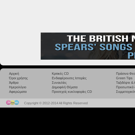
Αρχική
Κριτικές CD
Πράσινα Φεσ
Όροι χρήσης
Ενδιαφέρουσες Ιστορίες
Green Tips
Άρθρα
Συναυλίες
Taξιδέψτε &
Ημερολόγιο
Δημοφιλή Θέματα
Προσωπικά 
Αφιερώματα
Προσεχείς κυκλοφορίες CD
Συμμετοχικότ
Copyright © 2012-2014 All Rights Reserved