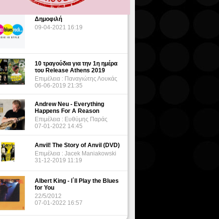
Δημοφιλή
09-04-2021 16:19
10 τραγούδια για την 1η ημέρα
του Release Athens 2019
Επιμέλεια : Παναγιώτης Λουκάς
06-06-2019 21:35
Andrew Neu - Everything
Happens For A Reason
Επιμέλεια : Ευθύμης Παράς
07-01-2022 14:45
Anvil! The Story of Anvil (DVD)
Επιμέλεια : Jacek Maniakowski
31-12-2019 11:19
Albert King - I΄ll Play the Blues
for You
22/5/2012
07-01-2022 16:57