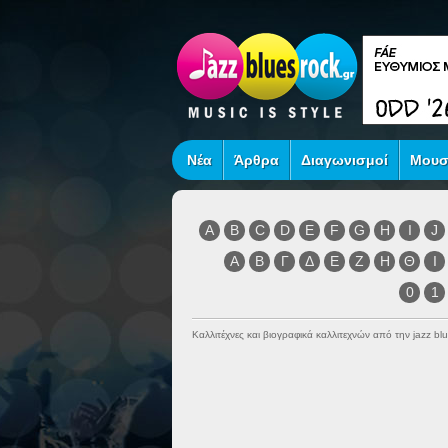
Νέα
Άρθρα
Διαγωνισμοί
Μουσ
A
B
C
D
E
F
G
H
I
J
Α
Β
Γ
Δ
Ε
Ζ
Η
Θ
Ι
0
1
Καλλιτέχνες και βιογραφικά καλλιτεχνών από την jazz blu