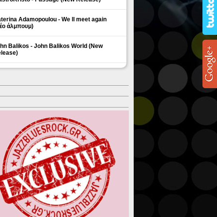
terina Adamopoulou - We ll meet again
έο άλμπουμ)
hn Balikos - John Balikos World (New
lease)
ΗΜΟΦΙΛΗ ΘΕΜΑΤΑ