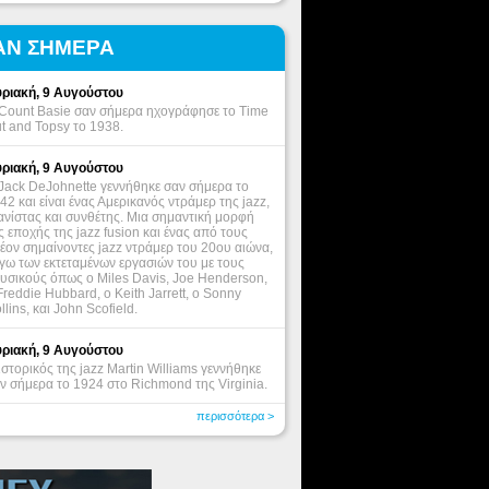
ΑΝ ΣΗΜΕΡΑ
ριακή, 9 Αυγούστου
Count Basie σαν σήμερα ηχογράφησε το Time
t and Topsy το 1938.
ριακή, 9 Αυγούστου
Jack DeJohnette γεννήθηκε σαν σήμερα το
42 και είναι ένας Αμερικανός ντράμερ της jazz,
ανίστας και συνθέτης. Μια σημαντική μορφή
ς εποχής της jazz fusion και ένας από τους
έον σημαίνοντες jazz ντράμερ του 20ου αιώνα,
γω των εκτεταμένων εργασιών του με τους
υσικούς όπως ο Miles Davis, Joe Henderson,
Freddie Hubbard, ο Keith Jarrett, o Sonny
llins, και John Scofield.
ριακή, 9 Αυγούστου
ιστορικός της jazz Martin Williams γεννήθηκε
ν σήμερα το 1924 στο Richmond της Virginia.
περισσότερα >