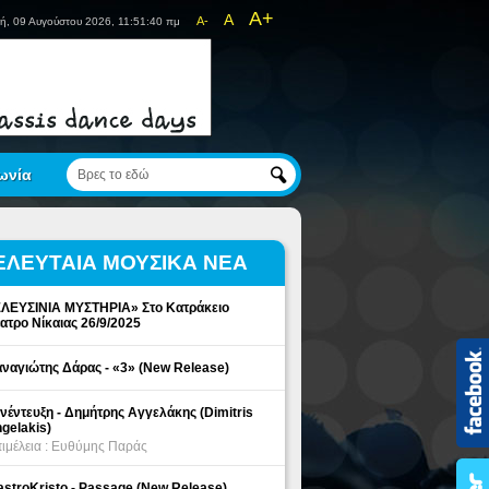
A+
A
A-
ή, 09 Αυγούστου 2026, 11:51:40 πμ
ωνία
ΕΛΕΥΤΑΙΑ ΜΟΥΣΙΚΑ ΝΕΑ
ΛΕΥΣΙΝΙΑ ΜΥΣΤΗΡΙΑ» Στο Κατράκειο
ατρο Νίκαιας 26/9/2025
ναγιώτης Δάρας - «3» (New Release)
νέντευξη - Δημήτρης Αγγελάκης (Dimitris
gelakis)
ιμέλεια : Ευθύμης Παράς
stroKristo - Passage (New Release)