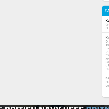
Σ
Κυ
Ο 
Ou
Κυ
Ο 
19
πι
τη
πλ
λό
μο
ο 
Ro
Κυ
Ο 
σα