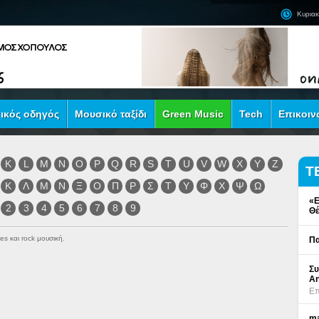
Κυριακ
ικός οδηγός
Μουσικό ταξίδι
Green Music
Tech
Επικοιν
K
L
M
N
O
P
Q
R
S
T
U
V
W
X
Y
Z
Τ
Κ
Λ
Μ
Ν
Ξ
Ο
Π
Ρ
Σ
Τ
Υ
Φ
Χ
Ψ
Ω
«Ε
2
3
4
5
6
7
8
9
Θέ
es και rock μουσική.
Πα
Συ
An
Επ
ma