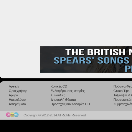
Αρχική
Κριτικές CD
Πράσινα Φεσ
Όροι χρήσης
Ενδιαφέρουσες Ιστορίες
Green Tips
Άρθρα
Συναυλίες
Taξιδέψτε &
Ημερολόγιο
Δημοφιλή Θέματα
Προσωπικά 
Αφιερώματα
Προσεχείς κυκλοφορίες CD
Συμμετοχικότ
Copyright © 2012-2014 All Rights Reserved