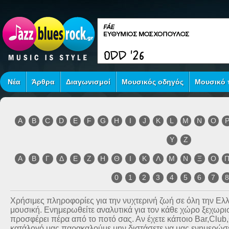
Νέα
Άρθρα
Διαγωνισμοί
Μουσικός οδηγός
Μουσικό τ
A
B
C
D
E
F
G
H
I
J
K
L
M
N
O
Y
Z
Α
Β
Γ
Δ
Ε
Ζ
Η
Θ
Ι
Κ
Λ
Μ
Ν
Ξ
Ο
0
1
2
3
4
5
6
7
Χρήσιμες πληροφορίες για την νυχτερινή ζωή σε όλη την Ε
μουσική. Ενημερωθείτε αναλυτικά για τον κάθε χώρο ξεχωριστ
προσφέρει πέρα από το ποτό σας. Αν έχετε κάποιο Bar,Club
κατάλογό μας παρακαλούμε μην διστάσετε να μας ενημερώσετ