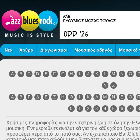
Νέα
Άρθρα
Διαγωνισμοί
Μουσικός οδηγός
Μουσικό τ
A
B
C
D
E
F
G
H
I
J
K
L
M
N
O
Y
Z
Α
Β
Γ
Δ
Ε
Ζ
Η
Θ
Ι
Κ
Λ
Μ
Ν
Ξ
Ο
0
1
2
3
4
5
6
7
Χρήσιμες πληροφορίες για την νυχτερινή ζωή σε όλη την Ε
μουσική. Ενημερωθείτε αναλυτικά για τον κάθε χώρο ξεχωριστ
προσφέρει πέρα από το ποτό σας. Αν έχετε κάποιο Bar,Club
κατάλογό μας παρακαλούμε μην διστάσετε να μας ενημερώσετ