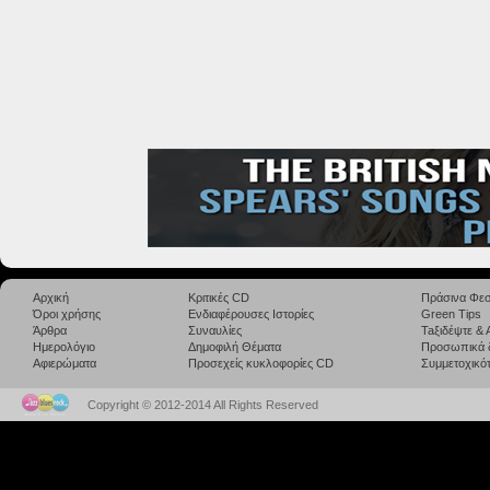
Αρχική
Κριτικές CD
Πράσινα Φεσ
Όροι χρήσης
Ενδιαφέρουσες Ιστορίες
Green Tips
Άρθρα
Συναυλίες
Taξιδέψτε &
Ημερολόγιο
Δημοφιλή Θέματα
Προσωπικά 
Αφιερώματα
Προσεχείς κυκλοφορίες CD
Συμμετοχικότ
Copyright © 2012-2014 All Rights Reserved