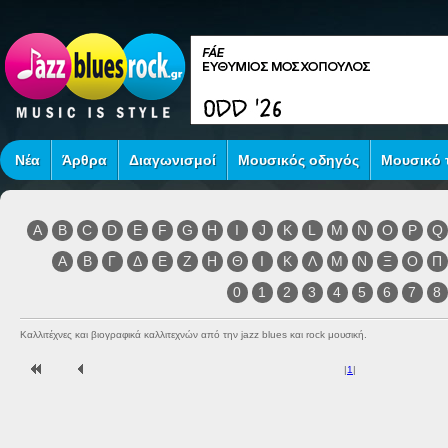
Νέα
Άρθρα
Διαγωνισμοί
Μουσικός οδηγός
Μουσικό τ
A
B
C
D
E
F
G
H
I
J
K
L
M
N
O
P
Q
Α
Β
Γ
Δ
Ε
Ζ
Η
Θ
Ι
Κ
Λ
Μ
Ν
Ξ
Ο
Π
0
1
2
3
4
5
6
7
8
Καλλιτέχνες και βιογραφικά καλλιτεχνών από την jazz blues και rock μουσική.
|
1
|