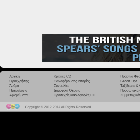
Αρχική
Κριτικές CD
Πράσινα Φεσ
Όροι χρήσης
Ενδιαφέρουσες Ιστορίες
Green Tips
Άρθρα
Συναυλίες
Taξιδέψτε &
Ημερολόγιο
Δημοφιλή Θέματα
Προσωπικά 
Αφιερώματα
Προσεχείς κυκλοφορίες CD
Συμμετοχικότ
Copyright © 2012-2014 All Rights Reserved