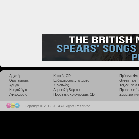
Αρχική
Κριτικές CD
Πράσινα Φεσ
Όροι χρήσης
Ενδιαφέρουσες Ιστορίες
Green Tips
Άρθρα
Συναυλίες
Taξιδέψτε &
Ημερολόγιο
Δημοφιλή Θέματα
Προσωπικά 
Αφιερώματα
Προσεχείς κυκλοφορίες CD
Συμμετοχικότ
Copyright © 2012-2014 All Rights Reserved