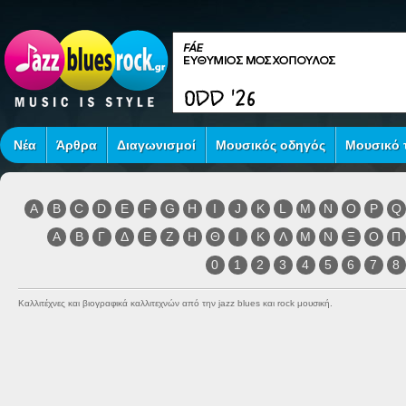
Νέα
Άρθρα
Διαγωνισμοί
Μουσικός οδηγός
Μουσικό τ
A
B
C
D
E
F
G
H
I
J
K
L
M
N
O
P
Q
Α
Β
Γ
Δ
Ε
Ζ
Η
Θ
Ι
Κ
Λ
Μ
Ν
Ξ
Ο
Π
0
1
2
3
4
5
6
7
8
Καλλιτέχνες και βιογραφικά καλλιτεχνών από την jazz blues και rock μουσική.