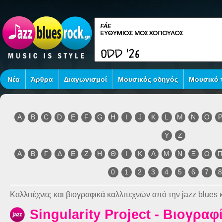
Νέα
Άρθρα
Διαγωνισμοί
Μουσικός οδηγός
Μουσικό τ
A
B
C
D
E
F
G
H
I
J
K
L
M
N
O
Y
Z
Α
Β
Γ
Δ
Ε
Ζ
Η
Θ
Ι
Κ
Λ
Μ
Ν
Ξ
Ο
0
1
2
3
4
5
6
7
Καλλιτέχνες και βιογραφικά καλλιτεχνών από την jazz blues κ
Singularity Project - Βιογραφ