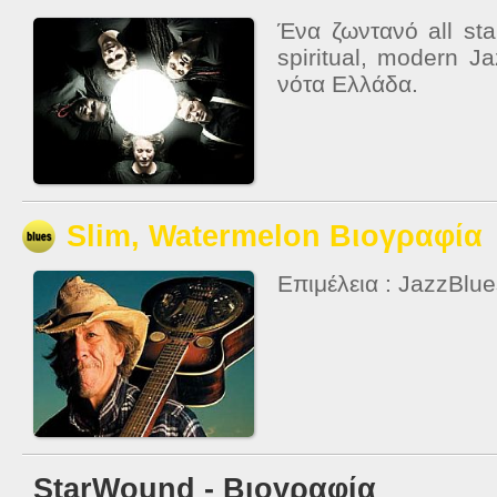
Ένα ζωντανό all sta
spiritual, modern J
νότα Ελλάδα.
Slim, Watermelon Βιογραφία
Επιμέλεια : JazzBlu
StarWound - Βιογραφία