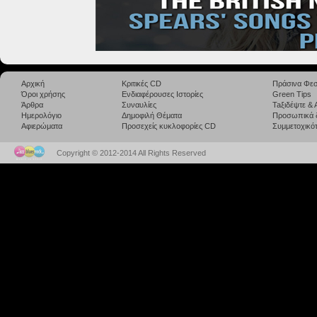
Αρχική
Κριτικές CD
Πράσινα Φεσ
Όροι χρήσης
Ενδιαφέρουσες Ιστορίες
Green Tips
Άρθρα
Συναυλίες
Taξιδέψτε &
Ημερολόγιο
Δημοφιλή Θέματα
Προσωπικά 
Αφιερώματα
Προσεχείς κυκλοφορίες CD
Συμμετοχικότ
Copyright © 2012-2014 All Rights Reserved