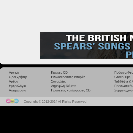
Αρχική
Κριτικές CD
Πράσινα Φεσ
Όροι χρήσης
Ενδιαφέρουσες Ιστορίες
Green Tips
Άρθρα
Συναυλίες
Taξιδέψτε &
Ημερολόγιο
Δημοφιλή Θέματα
Προσωπικά 
Αφιερώματα
Προσεχείς κυκλοφορίες CD
Συμμετοχικότ
Copyright © 2012-2014 All Rights Reserved