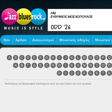
Νέα
Άρθρα
Διαγωνισμοί
Μουσικός οδηγός
Μουσικό τ
A
B
C
D
E
F
G
H
I
J
K
L
M
N
O
P
Q
Α
Β
Γ
Δ
Ε
Ζ
Η
Θ
Ι
Κ
Λ
Μ
Ν
Ξ
Ο
Π
0
1
2
3
4
5
6
7
8
Καλλιτέχνες και βιογραφικά καλλιτεχνών από την jazz blues και rock μουσική.