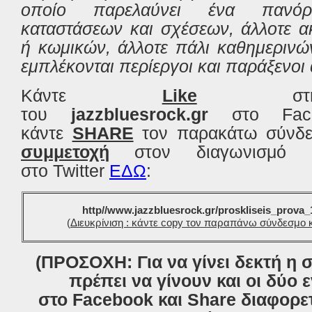
οποίο παρελαύνει ένα πανόρ
καταστάσεων και σχέσεων, άλλοτε α
ή κωμικών, άλλοτε πάλι καθημερινώ
εμπλέκονται περίεργοι και παράξενοι
Κάντε
Like
στη 
του
jazzbluesrock.gr
στο Fac
κάντε
SHARE
τον παρακάτω σύνδ
συμμετοχή
στον διαγωνισμό α
στο Twitter
ΕΔΩ
:
http//www.jazzbluesrock.gr/proskliseis_prova
(
Διευκρίνιση : κάντε copy τον παραπάνω σύνδεσμο κ
(ΠΡΟΣΟΧΗ: Για να γίνει δεκτή η 
πρέπει να γίνουν και οι δύο ε
στο Facebook και Share διαφορε