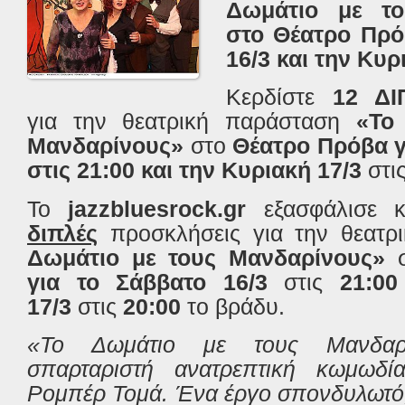
Δωμάτιο με το
στο Θέατρο Πρό
16/3 και την Κυρ
Κερδίστε
12 ΔΙ
για την θεατρική παράσταση
«Το
Μανδαρίνους»
στο
Θέατρο Πρόβα γι
στις 21:00 και την Κυριακή 17/3
στι
Το
jazzbluesrock.gr
εξασφάλισε κ
διπλές
προσκλήσεις για την θεατ
Δωμάτιο με τους Μανδαρίνους»
για το Σάββατο 16/3
στις
21:00 
17/3
στις
20:00
το βράδυ.
«Το Δωμάτιο με τους Μανδαρί
σπαρταριστή ανατρεπτική κωμωδί
Ρομπέρ Τομά. Ένα έργο σπονδυλωτό,