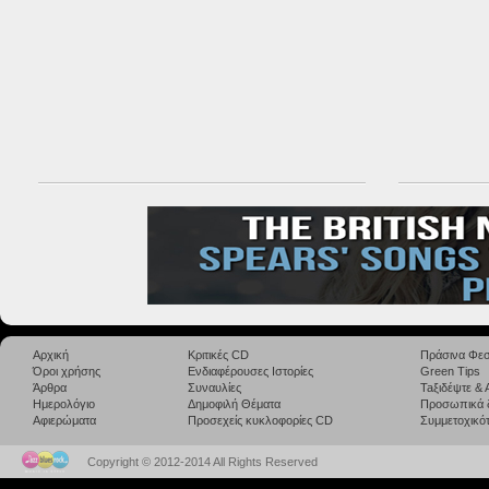
Αρχική
Κριτικές CD
Πράσινα Φεσ
Όροι χρήσης
Ενδιαφέρουσες Ιστορίες
Green Tips
Άρθρα
Συναυλίες
Taξιδέψτε &
Ημερολόγιο
Δημοφιλή Θέματα
Προσωπικά 
Αφιερώματα
Προσεχείς κυκλοφορίες CD
Συμμετοχικότ
Copyright © 2012-2014 All Rights Reserved