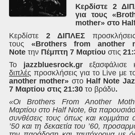
Κερδίστε 2 ΔΙ
για τους «Brot
mother» στο Hal
Κερδίστε
2 ΔΙΠΛΕΣ
προσκλήσει
τους
«Brothers from another 
Note
την
Πέμπτη 7
Μαρτίου
στις
21:
Το
jazzbluesrock.gr
εξασφάλισε 
διπλές
προσκλήσεις για το Live με 
another mother»
στο
Half Note Ja
7
Μαρτίου
στις 21:30
το βράδυ
.
«Οι Brothers From Another Moth
Μαρτίου στο Half Note, θα παρουσιά
συνθέσεις τους όπως και κομμάτια 
’50 και τη δεκαετία του ’60, προσαρ
την παράδοση και ταυτόχρονα με ό