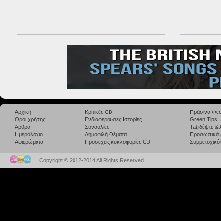
Αρχική
Κριτικές CD
Πράσινα Φεσ
Όροι χρήσης
Ενδιαφέρουσες Ιστορίες
Green Tips
Άρθρα
Συναυλίες
Taξιδέψτε &
Ημερολόγιο
Δημοφιλή Θέματα
Προσωπικά 
Αφιερώματα
Προσεχείς κυκλοφορίες CD
Συμμετοχικότ
Copyright © 2012-2014 All Rights Reserved