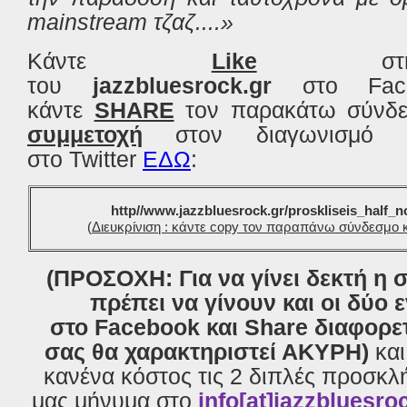
mainstream τζαζ....»
Κάντε
Like
στη 
του
jazzbluesrock.gr
στο Fac
κάντε
SHARE
τον παρακάτω σύνδ
συμμετοχή
στον διαγωνισμό α
στο Twitter
ΕΔΩ
:
http//www.jazzbluesrock.gr/proskliseis_half_n
(
Διευκρίνιση : κάντε copy τον παραπάνω σύνδεσμο κ
(ΠΡΟΣΟΧΗ: Για να γίνει δεκτή η 
πρέπει να γίνουν και οι δύο ε
στο Facebook και Share διαφορε
σας θα χαρακτηριστεί ΑΚΥΡΗ)
και
κανένα κόστος τις 2 διπλές προσκλή
μας μήνυμα στο
info
[
at]jazzbluesro