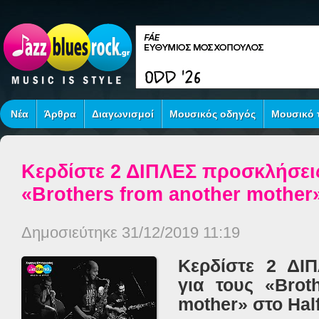
Νέα
Άρθρα
Διαγωνισμοί
Μουσικός οδηγός
Μουσικό τ
Κερδίστε 2 ΔΙΠΛΕΣ προσκλήσεις
«Brothers from another mother»
Δημοσιεύτηκε 31/12/2019 11:19
Κερδίστε 2 ΔΙ
για τους «Brot
mother» στο Hal